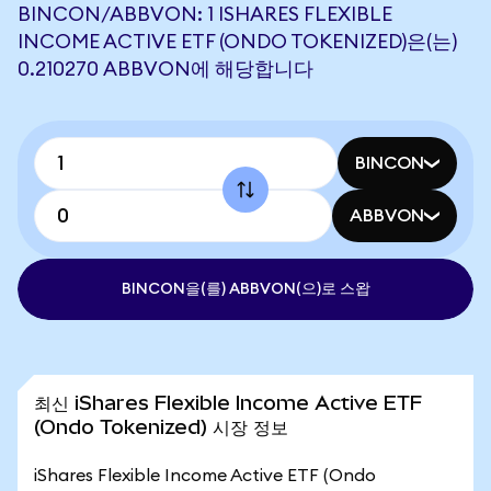
BINCON/ABBVON: 1 ISHARES FLEXIBLE
INCOME ACTIVE ETF (ONDO TOKENIZED)은(는)
0.210270 ABBVON에 해당합니다
BINCON
ABBVON
BINCON을(를) ABBVON(으)로 스왑
최신 iShares Flexible Income Active ETF
(Ondo Tokenized) 시장 정보
iShares Flexible Income Active ETF (Ondo