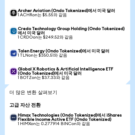
Archer Aviation (Ondo Tokenized)에서 미국 달러
1 ACHRon는 $5.55와 같음
Credo Technology Group Holding (Ondo Tokenized)
에서 미국 달러
1 CRDOon는 $249.52와 같음
Talen Energy (Ondo Tokenized)에서 미국 달러
1 TLNon는 $350.51와 같음
Global X Robotics & Artificial Intelligence ETF
(Ondo Tokenized)에서 미국 달러
1 BOTZon는 $37.33와 같음
더 많은 변환 살펴보기
고급 자산 전환
Himax Technologies (Ondo Tokenized)에서 iShares
Flexible Income Active ETF (Ondo Tokenized)
1 HIMXon는 0.277914 BINCon와 같음