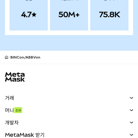
4.7
50M+
75.8K
BINCon/ABBVon
MetaMask 사이트 바닥글
거래
스왑
머니
신규
예측 시장
신규
매수
개발자
무기한 선물
신규
카드
문서 보기
MetaMask 받기
실물자산