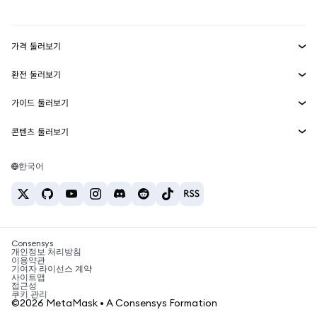
mUSD
신규
대시보드
Transaction Shield
수익 창출
Smart Accounts Kit
에이전트 지갑
신규
가격 둘러보기
임베디드 지갑
Snaps
비트코인 가격
환전 둘러보기
MetaMask Connect
이더리움 가격
보상
신규
BTC를 USD로 환전
솔라나 가격
가이드 둘러보기
Snaps
보안
ETH를 USD로 환전
BTC 매수
시바이누 가격
USDT를 INR로 환전
콘텐츠 둘러보기
웹3 서비스
고객 지원
ETH 매수
페페 가격
비트코인 지갑
BTC를 USDT로 환전
SOL 매수
채용
테더 가격
솔라나 지갑
한국어
BTC를 INR로 환전
PEPE 매수
연락처
USDC 가격
최고의 암호화폐 카드
ETH를 USDT로 환전
USDT 매수
체인링크 가격
최고의 모바일 암호화폐 지갑
USDT를 PHP로 환전
USDC 매수
Polymarket이란?
BTC를 EUR로 환전
SHIB 매수
Consensys
암호화폐 세금 뉴스
개인정보 처리방침
이용약관
BNB 매수
기여자 라이선스 계약
암호화폐 매수 방법
사이트맵
접근성
비트코인 매도 방법
쿠키 관리
©2026 MetaMask • A Consensys Formation