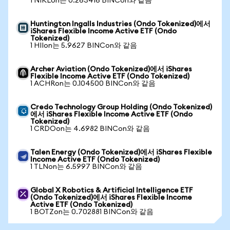
1 NIKLon는 0.263416 BINCon와 같음
Huntington Ingalls Industries (Ondo Tokenized)에서
iShares Flexible Income Active ETF (Ondo
Tokenized)
1 HIIon는 5.9627 BINCon와 같음
Archer Aviation (Ondo Tokenized)에서 iShares
Flexible Income Active ETF (Ondo Tokenized)
1 ACHRon는 0.104500 BINCon와 같음
Credo Technology Group Holding (Ondo Tokenized)
에서 iShares Flexible Income Active ETF (Ondo
Tokenized)
1 CRDOon는 4.6982 BINCon와 같음
Talen Energy (Ondo Tokenized)에서 iShares Flexible
Income Active ETF (Ondo Tokenized)
1 TLNon는 6.5997 BINCon와 같음
Global X Robotics & Artificial Intelligence ETF
(Ondo Tokenized)에서 iShares Flexible Income
Active ETF (Ondo Tokenized)
1 BOTZon는 0.702881 BINCon와 같음