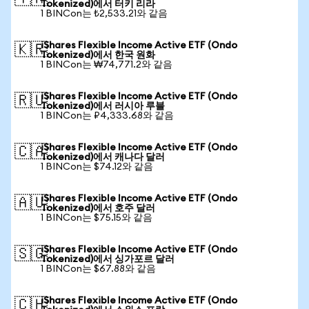
Tokenized)에서 터키 리라
1 BINCon는 ₺2,533.21와 같음
iShares Flexible Income Active ETF (Ondo
🇰🇷
Tokenized)에서 한국 원화
1 BINCon는 ₩74,771.2와 같음
iShares Flexible Income Active ETF (Ondo
🇷🇺
Tokenized)에서 러시아 루블
1 BINCon는 ₽4,333.68와 같음
iShares Flexible Income Active ETF (Ondo
🇨🇦
Tokenized)에서 캐나다 달러
1 BINCon는 $74.12와 같음
iShares Flexible Income Active ETF (Ondo
🇦🇺
Tokenized)에서 호주 달러
1 BINCon는 $75.15와 같음
iShares Flexible Income Active ETF (Ondo
🇸🇬
Tokenized)에서 싱가포르 달러
1 BINCon는 $67.88와 같음
iShares Flexible Income Active ETF (Ondo
🇨🇭