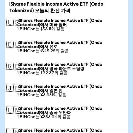
iShares Flexible Income Active ETF (Ondo
Tokenized) 오늘의 환전 가격
iShares Flexible Income Active ETF (Ondo
🇺🇸
Tokenized)에서 미국 달러
1 BINCon는 $53.11와 같음
iShares Flexible Income Active ETF (Ondo
🇪🇺
Tokenized)에서 유로
1 BINCon는 €45.95와 같음
iShares Flexible Income Active ETF (Ondo
🇬🇧
Tokenized)에서 영국 파운드 스털링
1 BINCon는 £39.37와 같음
iShares Flexible Income Active ETF (Ondo
🇯🇵
Tokenized)에서 일본 엔
1 BINCon는 ¥8,381와 같음
iShares Flexible Income Active ETF (Ondo
🇨🇳
Tokenized)에서 중국 위안화
1 BINCon는 ¥358.34와 같음
iShares Flexible Income Active ETF (Ondo
🇹🇷