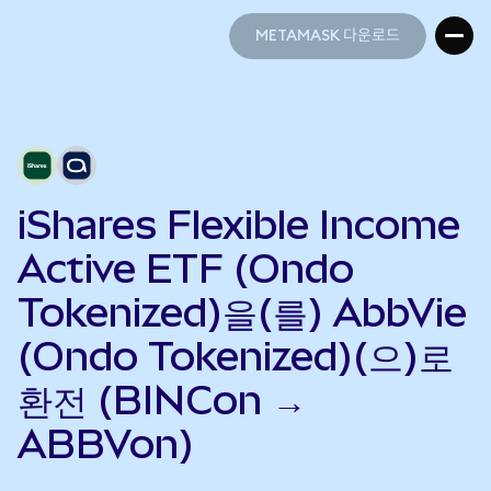
METAMASK 다운로드
METAMASK 다운로드
iShares Flexible Income
Active ETF (Ondo
Tokenized)을(를) AbbVie
(Ondo Tokenized)(으)로
환전 (BINCon →
ABBVon)