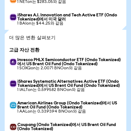
1 NETon는 $283.05와 같음
iShares A.I. Innovation and Tech Active ETF (Ondo
Tokenized)에서 미국 달러
1 BAIon는 $44.25와 같음
더 많은 변환 살펴보기
고급 자산 전환
Invesco PHLX Semiconductor ETF (Ondo Tokenized)
에서 US Brent Oil Fund (Ondo Tokenized)
1 SOXQon는 2.0071 BNOon와 같음
iShares Systematic Alternatives Active ETF (Ondo
Tokenized)에서 US Brent Oil Fund (Ondo Tokenized)
1 IALTon는 0.599582 BNOon와 같음
American Airlines Group (Ondo Tokenized)에서 US
Brent Oil Fund (Ondo Tokenized)
1 AALon는 0.339394 BNOon와 같음
Coupang (Ondo Tokenized)에서 US Brent Oil Fund
(Ondo Tokenized)