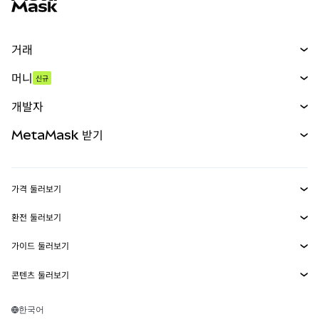
거래
스왑
머니
신규
예측 시장
신규
매수
개발자
무기한 선물
신규
카드
문서 보기
MetaMask 받기
실물자산
mUSD
신규
대시보드
Transaction Shield
수익 창출
Smart Accounts Kit
에이전트 지갑
신규
가격 둘러보기
임베디드 지갑
Snaps
비트코인 가격
환전 둘러보기
MetaMask Connect
이더리움 가격
보상
신규
BTC를 USD로 환전
솔라나 가격
가이드 둘러보기
Snaps
보안
ETH를 USD로 환전
BTC 매수
시바이누 가격
USDT를 INR로 환전
콘텐츠 둘러보기
웹3 서비스
고객 지원
ETH 매수
페페 가격
비트코인 지갑
BTC를 USDT로 환전
SOL 매수
채용
테더 가격
솔라나 지갑
한국어
BTC를 INR로 환전