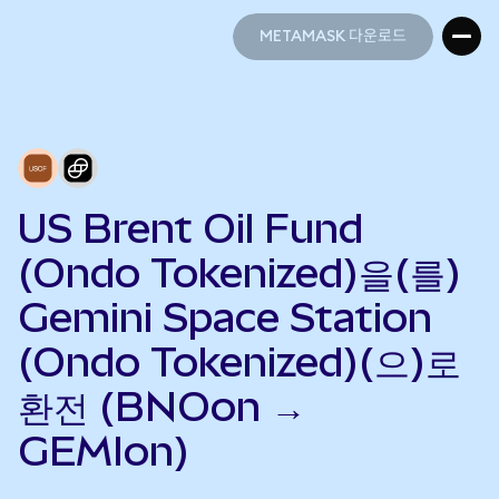
METAMASK 다운로드
METAMASK 다운로드
US Brent Oil Fund
(Ondo Tokenized)을(를)
Gemini Space Station
(Ondo Tokenized)(으)로
환전 (BNOon →
GEMIon)