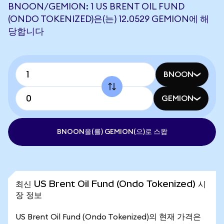
BNOON/GEMION: 1 US BRENT OIL FUND
(ONDO TOKENIZED)은(는) 12.0529 GEMION에 해
당합니다
BNOON
GEMION
BNOON을(를) GEMION(으)로 스왑
최신 US Brent Oil Fund (Ondo Tokenized) 시
장 정보
US Brent Oil Fund (Ondo Tokenized)의 현재 가격은