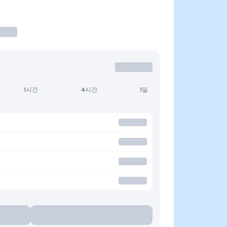
1시간
4시간
1일