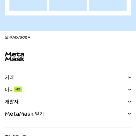
RAD/BOBA
MetaMask 사이트 바닥글
거래
스왑
머니
신규
예측 시장
신규
매수
개발자
무기한 선물
신규
카드
문서 보기
MetaMask 받기
실물자산
mUSD
신규
대시보드
Transaction Shield
수익 창출
Smart Accounts Kit
에이전트 지갑
신규