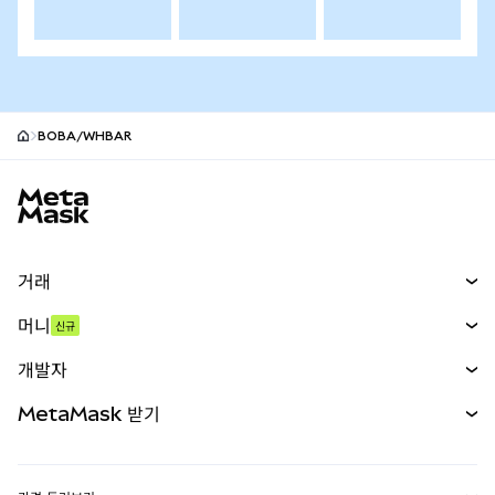
BOBA/WHBAR
MetaMask 사이트 바닥글
거래
스왑
머니
신규
예측 시장
신규
매수
개발자
무기한 선물
신규
카드
문서 보기
MetaMask 받기
실물자산
mUSD
신규
대시보드
Transaction Shield
수익 창출
Smart Accounts Kit
에이전트 지갑
신규