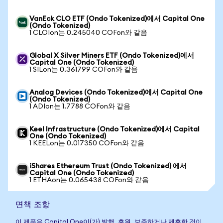
VanEck CLO ETF (Ondo Tokenized)에서 Capital One
(Ondo Tokenized)
1 CLOIon는 0.245040 COFon와 같음
Global X Silver Miners ETF (Ondo Tokenized)에서
Capital One (Ondo Tokenized)
1 SILon는 0.361799 COFon와 같음
Analog Devices (Ondo Tokenized)에서 Capital One
(Ondo Tokenized)
1 ADIon는 1.7788 COFon와 같음
Keel Infrastructure (Ondo Tokenized)에서 Capital
One (Ondo Tokenized)
1 KEELon는 0.017350 COFon와 같음
iShares Ethereum Trust (Ondo Tokenized) 에서
Capital One (Ondo Tokenized)
1 ETHAon는 0.065438 COFon와 같음
면책 조항
이 제품은 Capital One이(가) 발행, 후원, 보증하거나 제휴한 것이