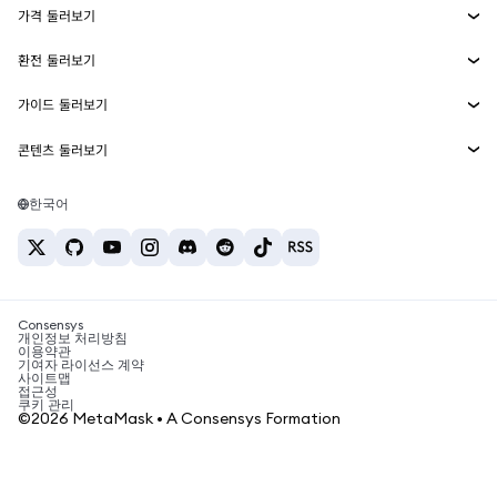
가격 둘러보기
임베디드 지갑
Snaps
비트코인 가격
환전 둘러보기
MetaMask Connect
이더리움 가격
보상
신규
BTC를 USD로 환전
솔라나 가격
가이드 둘러보기
Snaps
보안
ETH를 USD로 환전
BTC 매수
시바이누 가격
USDT를 INR로 환전
콘텐츠 둘러보기
웹3 서비스
고객 지원
ETH 매수
페페 가격
비트코인 지갑
BTC를 USDT로 환전
SOL 매수
채용
테더 가격
솔라나 지갑
한국어
BTC를 INR로 환전
PEPE 매수
연락처
USDC 가격
최고의 암호화폐 카드
ETH를 USDT로 환전
USDT 매수
체인링크 가격
최고의 모바일 암호화폐 지갑
USDT를 PHP로 환전
USDC 매수
Polymarket이란?
BTC를 EUR로 환전
SHIB 매수
Consensys
암호화폐 세금 뉴스
개인정보 처리방침
이용약관
BNB 매수
기여자 라이선스 계약
암호화폐 매수 방법
사이트맵
접근성
비트코인 매도 방법
쿠키 관리
©2026 MetaMask • A Consensys Formation