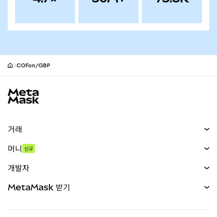
COFon/GBP
MetaMask 사이트 바닥글
거래
스왑
머니
신규
예측 시장
신규
매수
개발자
무기한 선물
신규
카드
문서 보기
MetaMask 받기
실물자산
mUSD
신규
대시보드
Transaction Shield
수익 창출
Smart Accounts Kit
에이전트 지갑
신규