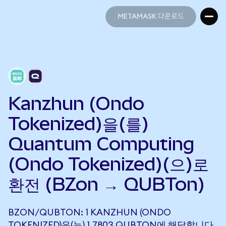
METAMASK 다운로드
METAMASK 다운로드
Kanzhun (Ondo
Tokenized)을(를)
Quantum Computing
(Ondo Tokenized)(으)로
환전 (BZon → QUBTon)
BZON/QUBTON: 1 KANZHUN (ONDO
TOKENIZED)은(는) 1.7803 QUBTON에 해당합니다