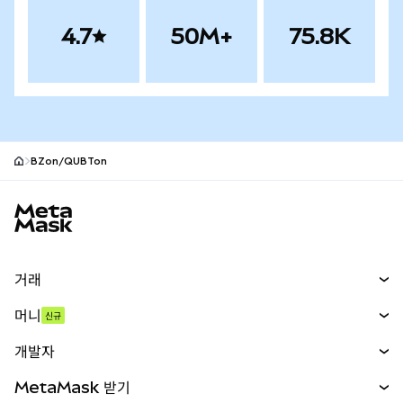
4.7
50M+
75.8K
BZon/QUBTon
MetaMask 사이트 바닥글
거래
스왑
머니
신규
예측 시장
신규
매수
개발자
무기한 선물
신규
카드
문서 보기
MetaMask 받기
실물자산
mUSD
신규
대시보드