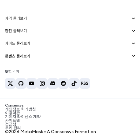
Transaction Shield
수익 창출
Smart Accounts Kit
에이전트 지갑
신규
가격 둘러보기
임베디드 지갑
Snaps
비트코인 가격
환전 둘러보기
MetaMask Connect
이더리움 가격
보상
신규
BTC를 USD로 환전
솔라나 가격
가이드 둘러보기
Snaps
보안
ETH를 USD로 환전
BTC 매수
시바이누 가격
USDT를 INR로 환전
콘텐츠 둘러보기
웹3 서비스
고객 지원
ETH 매수
페페 가격
비트코인 지갑
BTC를 USDT로 환전
SOL 매수
채용
테더 가격
솔라나 지갑
한국어
BTC를 INR로 환전
PEPE 매수
연락처
USDC 가격
최고의 암호화폐 카드
ETH를 USDT로 환전
USDT 매수
체인링크 가격
최고의 모바일 암호화폐 지갑
USDT를 PHP로 환전
USDC 매수
Polymarket이란?
BTC를 EUR로 환전
SHIB 매수
Consensys
암호화폐 세금 뉴스
개인정보 처리방침
이용약관
BNB 매수
기여자 라이선스 계약
암호화폐 매수 방법
사이트맵
접근성
비트코인 매도 방법
쿠키 관리
©2026 MetaMask • A Consensys Formation