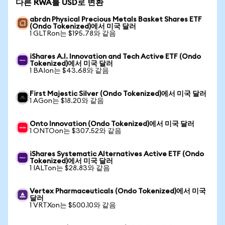
다른 RWA를 USD로 변환
abrdn Physical Precious Metals Basket Shares ETF
(Ondo Tokenized)에서 미국 달러
1 GLTRon는 $195.78와 같음
iShares A.I. Innovation and Tech Active ETF (Ondo
Tokenized)에서 미국 달러
1 BAIon는 $43.68와 같음
First Majestic Silver (Ondo Tokenized)에서 미국 달러
1 AGon는 $18.20와 같음
Onto Innovation (Ondo Tokenized)에서 미국 달러
1 ONTOon는 $307.52와 같음
iShares Systematic Alternatives Active ETF (Ondo
Tokenized)에서 미국 달러
1 IALTon는 $28.83와 같음
Vertex Pharmaceuticals (Ondo Tokenized)에서 미국
달러
1 VRTXon는 $500.10와 같음