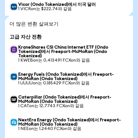
Vicor (Ondo Tokenized)에서 미국 달러
1 VICRon는 $222.74와 같음
더 많은 변환 살펴보기
고급 자산 전환
KraneShares CSI China Internet ETF (Ondo
Tokenized)에서 Freeport-McMoRan (Ondo
Tokenized)
1 KWEBon는 0.413491 FCXon와 같음
Energy Fuels (Ondo Tokenized)에서 Freeport-
McMoRan (Ondo Tokenized)
1 UUUUon는 0.185429 FCXon와 같음
Caterpillar (Ondo Tokenized)에서 Freeport-
McMoRan (Ondo Tokenized)
1 CATon는 12.7743 FCXon와 같음
NextEra Energy (Ondo Tokenized)에서 Freeport-
McMoRan (Ondo Tokenized)
1 NEEon는 1.2440 FCXon와 같음