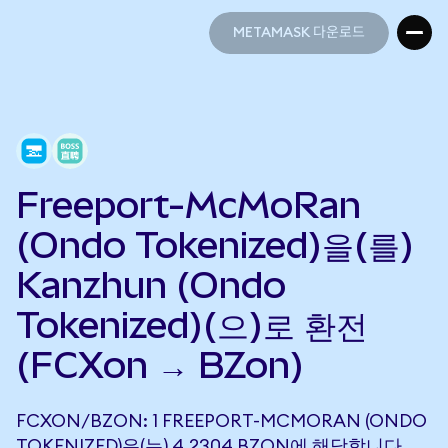
METAMASK 다운로드
METAMASK 다운로드
Freeport-McMoRan
(Ondo Tokenized)을(를)
Kanzhun (Ondo
Tokenized)(으)로 환전
(FCXon → BZon)
FCXON/BZON: 1 FREEPORT-MCMORAN (ONDO
TOKENIZED)은(는) 4.2304 BZON에 해당합니다