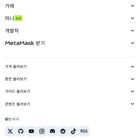
거래
스왑
머니
신규
예측 시장
신규
매수
개발자
무기한 선물
신규
카드
문서 보기
MetaMask 받기
실물자산
mUSD
신규
대시보드
Transaction Shield
수익 창출
Smart Accounts Kit
에이전트 지갑
신규
가격 둘러보기
임베디드 지갑
Snaps
비트코인 가격
환전 둘러보기
MetaMask Connect
이더리움 가격
보상
신규
BTC를 USD로 환전
솔라나 가격
가이드 둘러보기
Snaps
보안
ETH를 USD로 환전
BTC 매수
시바이누 가격
USDT를 INR로 환전
콘텐츠 둘러보기
웹3 서비스
고객 지원
ETH 매수
페페 가격
비트코인 지갑
BTC를 USDT로 환전
SOL 매수
채용
테더 가격
솔라나 지갑
한국어
BTC를 INR로 환전
PEPE 매수
연락처
USDC 가격
최고의 암호화폐 카드
ETH를 USDT로 환전
USDT 매수
체인링크 가격
최고의 모바일 암호화폐 지갑