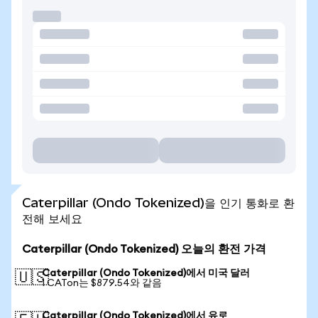
Caterpillar (Ondo Tokenized)을 인기 통화로 환
전해 보세요
Caterpillar (Ondo Tokenized) 오늘의 환전 가격
Caterpillar (Ondo Tokenized)에서 미국 달러
🇺🇸
1 CATon는 $879.54와 같음
Caterpillar (Ondo Tokenized)에서 유로