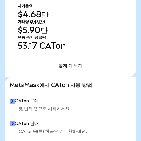
시가총액
$4.68만
거래량
(24시간)
$5.90만
유통 중인 공급량
53.17
CATon
통계 더 보기
통계 더 보기
MetaMask에서 CATon 사용 방법
CATon 구매
몇 번의 탭으로 시작하세요.
CATon 판매
CATon을(를) 현금으로 교환하세요.