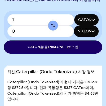
CATON
NIKLON
CATON을(를) NIKLON(으)로 스왑
최신 Caterpillar (Ondo Tokenized) 시장 정보
Caterpillar (Ondo Tokenized)의 현재 가격은 CATon
당 $879.54입니다. 현재 유통량은 53.17 CATon이며,
Caterpillar (Ondo Tokenized)의 시가 총액은 $4.68만
입니다.