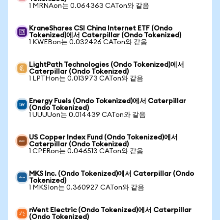
1 MRNAon는 0.064363 CATon와 같음
KraneShares CSI China Internet ETF (Ondo
Tokenized)에서 Caterpillar (Ondo Tokenized)
1 KWEBon는 0.032426 CATon와 같음
LightPath Technologies (Ondo Tokenized)에서
Caterpillar (Ondo Tokenized)
1 LPTHon는 0.013973 CATon와 같음
Energy Fuels (Ondo Tokenized)에서 Caterpillar
(Ondo Tokenized)
1 UUUUon는 0.014439 CATon와 같음
US Copper Index Fund (Ondo Tokenized)에서
Caterpillar (Ondo Tokenized)
1 CPERon는 0.046513 CATon와 같음
MKS Inc. (Ondo Tokenized)에서 Caterpillar (Ondo
Tokenized)
1 MKSIon는 0.360927 CATon와 같음
nVent Electric (Ondo Tokenized)에서 Caterpillar
(Ondo Tokenized)