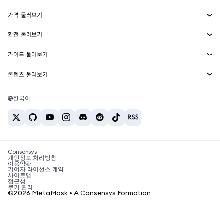
수익 창출
Smart Accounts Kit
에이전트 지갑
신규
가격 둘러보기
임베디드 지갑
Snaps
비트코인 가격
환전 둘러보기
MetaMask Connect
이더리움 가격
보상
신규
BTC를 USD로 환전
솔라나 가격
가이드 둘러보기
Snaps
보안
ETH를 USD로 환전
BTC 매수
시바이누 가격
USDT를 INR로 환전
콘텐츠 둘러보기
웹3 서비스
고객 지원
ETH 매수
페페 가격
비트코인 지갑
BTC를 USDT로 환전
SOL 매수
채용
테더 가격
솔라나 지갑
한국어
BTC를 INR로 환전
PEPE 매수
연락처
USDC 가격
최고의 암호화폐 카드
ETH를 USDT로 환전
USDT 매수
체인링크 가격
최고의 모바일 암호화폐 지갑
USDT를 PHP로 환전
USDC 매수
Polymarket이란?
BTC를 EUR로 환전
SHIB 매수
Consensys
암호화폐 세금 뉴스
개인정보 처리방침
이용약관
BNB 매수
기여자 라이선스 계약
암호화폐 매수 방법
사이트맵
접근성
비트코인 매도 방법
쿠키 관리
©2026 MetaMask • A Consensys Formation