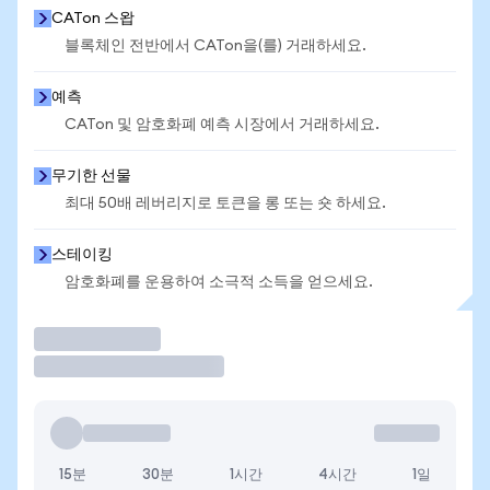
CATon 스왑
블록체인 전반에서 CATon을(를) 거래하세요.
예측
CATon 및 암호화폐 예측 시장에서 거래하세요.
무기한 선물
최대 50배 레버리지로 토큰을 롱 또는 숏 하세요.
스테이킹
암호화폐를 운용하여 소극적 소득을 얻으세요.
거래
15분
30분
1시간
4시간
1일