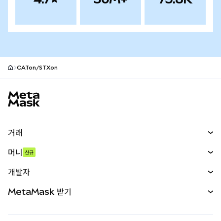
CATon/STXon
MetaMask 사이트 바닥글
거래
스왑
머니
신규
예측 시장
신규
매수
개발자
무기한 선물
신규
카드
문서 보기
MetaMask 받기
실물자산
mUSD
신규
대시보드
Transaction Shield
수익 창출
Smart Accounts Kit
에이전트 지갑
신규