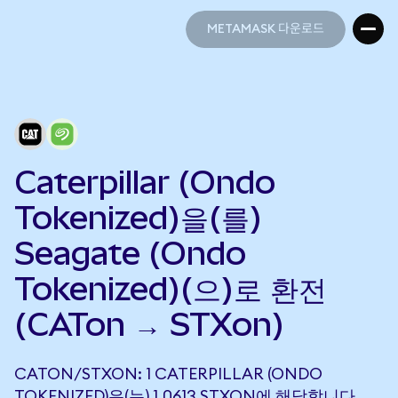
METAMASK 다운로드
METAMASK 다운로드
Caterpillar (Ondo
Tokenized)을(를)
Seagate (Ondo
Tokenized)(으)로 환전
(CATon → STXon)
CATON/STXON: 1 CATERPILLAR (ONDO
TOKENIZED)은(는) 1.0613 STXON에 해당합니다