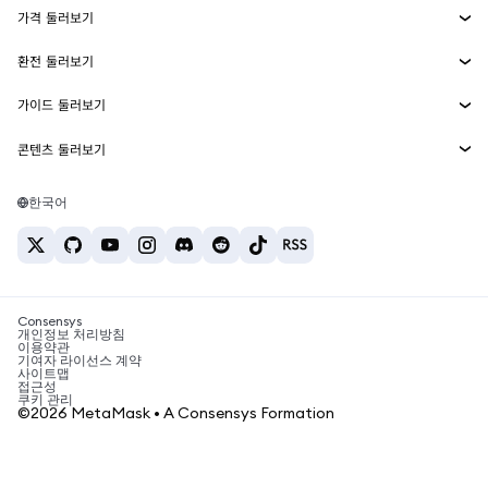
가격 둘러보기
임베디드 지갑
Snaps
비트코인 가격
환전 둘러보기
MetaMask Connect
이더리움 가격
보상
신규
BTC를 USD로 환전
솔라나 가격
가이드 둘러보기
Snaps
보안
ETH를 USD로 환전
BTC 매수
시바이누 가격
USDT를 INR로 환전
콘텐츠 둘러보기
웹3 서비스
고객 지원
ETH 매수
페페 가격
비트코인 지갑
BTC를 USDT로 환전
SOL 매수
채용
테더 가격
솔라나 지갑
한국어
BTC를 INR로 환전
PEPE 매수
연락처
USDC 가격
최고의 암호화폐 카드
ETH를 USDT로 환전
USDT 매수
체인링크 가격
최고의 모바일 암호화폐 지갑
USDT를 PHP로 환전
USDC 매수
Polymarket이란?
BTC를 EUR로 환전
SHIB 매수
Consensys
암호화폐 세금 뉴스
개인정보 처리방침
이용약관
BNB 매수
기여자 라이선스 계약
암호화폐 매수 방법
사이트맵
접근성
비트코인 매도 방법
쿠키 관리
©2026 MetaMask • A Consensys Formation