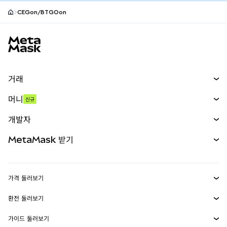
CEGon/BTGOon
MetaMask 사이트 바닥글
거래
스왑
머니
신규
예측 시장
신규
매수
개발자
무기한 선물
신규
카드
문서 보기
MetaMask 받기
실물자산
mUSD
신규
대시보드
Transaction Shield
수익 창출
Smart Accounts Kit
에이전트 지갑
신규
가격 둘러보기
임베디드 지갑
Snaps
비트코인 가격
환전 둘러보기
MetaMask Connect
이더리움 가격
보상
신규
BTC를 USD로 환전
솔라나 가격
가이드 둘러보기
Snaps
보안
ETH를 USD로 환전