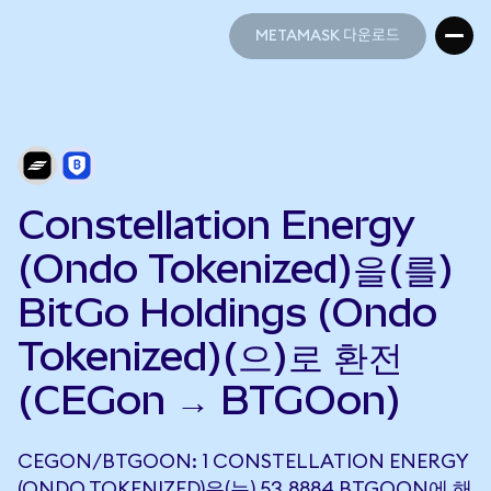
METAMASK 다운로드
METAMASK 다운로드
Constellation Energy
(Ondo Tokenized)을(를)
BitGo Holdings (Ondo
Tokenized)(으)로 환전
(CEGon → BTGOon)
CEGON/BTGOON: 1 CONSTELLATION ENERGY
(ONDO TOKENIZED)은(는) 53.8884 BTGOON에 해