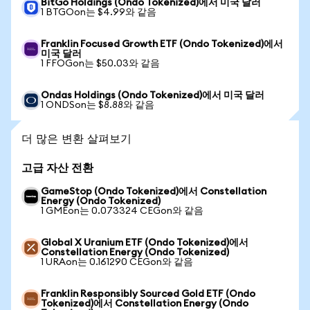
BitGo Holdings (Ondo Tokenized)에서 미국 달러
1 BTGOon는 $4.99와 같음
Franklin Focused Growth ETF (Ondo Tokenized)에서
미국 달러
1 FFOGon는 $50.03와 같음
Ondas Holdings (Ondo Tokenized)에서 미국 달러
1 ONDSon는 $8.88와 같음
더 많은 변환 살펴보기
고급 자산 전환
GameStop (Ondo Tokenized)에서 Constellation
Energy (Ondo Tokenized)
1 GMEon는 0.073324 CEGon와 같음
Global X Uranium ETF (Ondo Tokenized)에서
Constellation Energy (Ondo Tokenized)
1 URAon는 0.161290 CEGon와 같음
Franklin Responsibly Sourced Gold ETF (Ondo
Tokenized)에서 Constellation Energy (Ondo