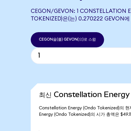
CEGON/GEVON: 1 CONSTELLATION 
TOKENIZED)은(는) 0.270222 GEVO
CEGON을(를) GEVON(으)로 스왑
최신 Constellation Energ
Constellation Energy (Ondo Tokenized
Energy (Ondo Tokenized)의 시가 총액은 $49