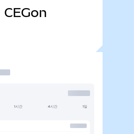
천
CEGon
1시간
4시간
1일