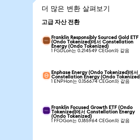
더 많은 변환 살펴보기
고급 자산 전환
Franklin Responsibly Sourced Gold ETF
(Ondo Tokenized)에서 Constellation
Energy (Ondo Tokenized)
1 FGDLon는 0.214549 CEGon와 같음
Enphase Energy (Ondo Tokenized)에서
Constellation Energy (Ondo Tokenized
1 ENPHon는 0.156674 CEGon와 같음
Franklin Focused Growth ETF (Ondo
Tokenized)에서 Constellation Energy
(Ondo Tokenized)
1 FFOGon는 0.185964 CEGon와 같음