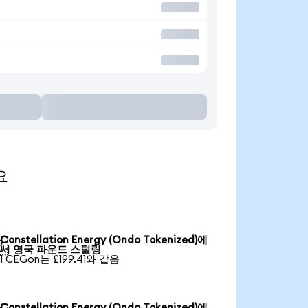
요
Constellation Energy (Ondo Tokenized)에

서 영국 파운드 스털링
1 CEGon는 £199.41와 같음
Constellation Energy (Ondo Tokenized)에