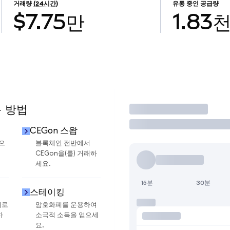
거래량
(24시간)
유통 중인 공급량
$7.75만
1.83
용 방법
거래
CEGon 스왑
금으
블록체인 전반에서
CEGon을(를) 거래하
세요.
15분
30분
스테이킹
지로
암호화폐를 운용하여
하
소극적 소득을 얻으세
요.