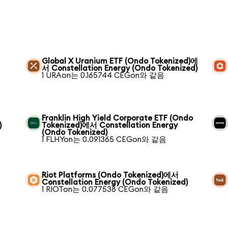
Global X Uranium ETF (Ondo Tokenized)에
서 Constellation Energy (Ondo Tokenized)
1 URAon는 0.165744 CEGon와 같음
Franklin High Yield Corporate ETF (Ondo
)
Tokenized)에서 Constellation Energy
(Ondo Tokenized)
1 FLHYon는 0.091365 CEGon와 같음
Riot Platforms (Ondo Tokenized)에서
Constellation Energy (Ondo Tokenized)
1 RIOTon는 0.077538 CEGon와 같음