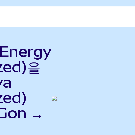
 Energy
zed)을
va
zed)
Gon →