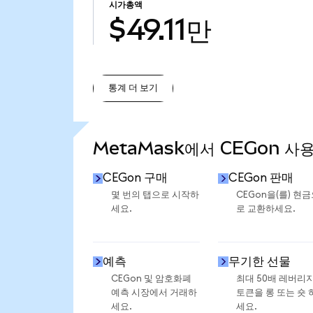
시가총액
$49.11만
통계 더 보기
통계 더 보기
MetaMask에서 CEGon 사
CEGon 구매
CEGon 판매
몇 번의 탭으로 시작하
CEGon을(를) 현
세요.
로 교환하세요.
예측
무기한 선물
CEGon 및 암호화폐
최대 50배 레버리
예측 시장에서 거래하
토큰을 롱 또는 숏 
세요.
세요.