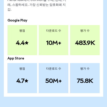
MetaMask에서 COHRon을 구매, 판매, 거
래, 스왑하세요. 가장 신뢰받는 암호화폐 지
갑.
Google Play
평점
다운로드 수
평가 수
4.4
10M+
483.9K
App Store
평점
다운로드 수
평가 수
4.7
50M+
75.8K