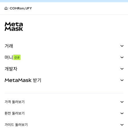
COHRon/JPY
MetaMask 사이트 바닥글
거래
스왑
머니
신규
예측 시장
신규
매수
개발자
무기한 선물
신규
카드
문서 보기
MetaMask 받기
실물자산
mUSD
신규
대시보드
Transaction Shield
수익 창출
Smart Accounts Kit
에이전트 지갑
신규
가격 둘러보기
임베디드 지갑
Snaps
비트코인 가격
환전 둘러보기
MetaMask Connect
이더리움 가격
보상
신규
BTC를 USD로 환전
솔라나 가격
가이드 둘러보기
Snaps
보안
ETH를 USD로 환전