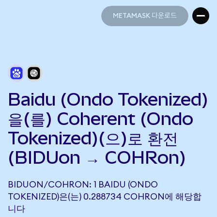
METAMASK 다운로드
METAMASK 다운로드
Baidu (Ondo Tokenized)
을(를) Coherent (Ondo
Tokenized)(으)로 환전
(BIDUon → COHRon)
BIDUON/COHRON: 1 BAIDU (ONDO
TOKENIZED)은(는) 0.288734 COHRON에 해당합
니다