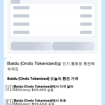
Baidu (Ondo Tokenized)을 인기 통화로 환전해
보세요
Baidu (Ondo Tokenized) 오늘의 환전 가격
Baidu (Ondo Tokenized)에서 미국 달러
🇺🇸
1 BIDUon는 $109.28와 같음
Baidu (Ondo Tokenized)에서 유로
🇪🇺
1 BIDUon는 €94.54와 같음