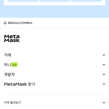
BIDUon/COHRon
MetaMask 사이트 바닥글
거래
스왑
머니
신규
예측 시장
신규
매수
개발자
무기한 선물
신규
카드
문서 보기
MetaMask 받기
실물자산
mUSD
신규
대시보드
Transaction Shield
수익 창출
Smart Accounts Kit
에이전트 지갑
신규
가격 둘러보기
임베디드 지갑
Snaps
비트코인 가격