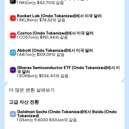
1 NKEon는 $42.70와 같음
Rocket Lab (Ondo Tokenized)에서 미국 달러
1 RKLBon는 $76.52와 같음
Costco (Ondo Tokenized)에서 미국 달러
1 COSTon는 $951.46와 같음
Abbott (Ondo Tokenized)에서 미국 달러
1 ABTon는 $109.09와 같음
iShares Semiconductor ETF (Ondo Tokenized)에서 미
국 달러
1 SOXXon는 $536.43와 같음
더 많은 변환 살펴보기
고급 자산 전환
Goldman Sachs (Ondo Tokenized)에서 Baidu (Ondo
Tokenized)
1 GSon는 9.6030 BIDUon와 같음