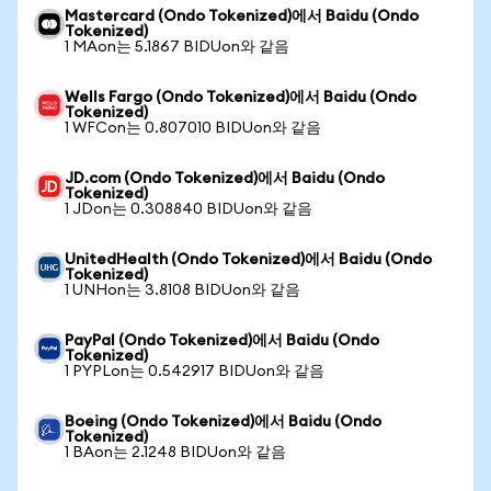
Mastercard (Ondo Tokenized)에서 Baidu (Ondo
Tokenized)
1 MAon는 5.1867 BIDUon와 같음
Wells Fargo (Ondo Tokenized)에서 Baidu (Ondo
Tokenized)
1 WFCon는 0.807010 BIDUon와 같음
JD.com (Ondo Tokenized)에서 Baidu (Ondo
Tokenized)
1 JDon는 0.308840 BIDUon와 같음
UnitedHealth (Ondo Tokenized)에서 Baidu (Ondo
Tokenized)
1 UNHon는 3.8108 BIDUon와 같음
PayPal (Ondo Tokenized)에서 Baidu (Ondo
Tokenized)
1 PYPLon는 0.542917 BIDUon와 같음
Boeing (Ondo Tokenized)에서 Baidu (Ondo
Tokenized)
1 BAon는 2.1248 BIDUon와 같음