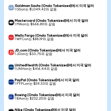
Goldman Sachs (Ondo Tokenized)에서 미국 달러
1 GSon는 $1,049.42와 같음
Mastercard (Ondo Tokenized)에서 미국 달러
1 MAon는 $566.80와 같음
Wells Fargo (Ondo Tokenized)에서 미국 달러
1 WFCon는 $88.19와 같음
JD.com (Ondo Tokenized)에서 미국 달러
1 JDon는 $33.75와 같음
UnitedHealth (Ondo Tokenized)에서 미국 달러
1 UNHon는 $416.44와 같음
PayPal (Ondo Tokenized)에서 미국 달러
1 PYPLon는 $59.33와 같음
Boeing (Ondo Tokenized)에서 미국 달러
1 BAon는 $232.20와 같음
Nike (Ondo Tokenized)에서 미국 달러