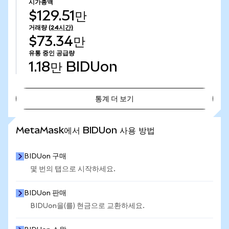
시가총액
$129.51만
거래량
(24시간)
$73.34만
유통 중인 공급량
1.18만
BIDUon
통계 더 보기
통계 더 보기
MetaMask에서 BIDUon 사용 방법
BIDUon 구매
몇 번의 탭으로 시작하세요.
BIDUon 판매
BIDUon을(를) 현금으로 교환하세요.