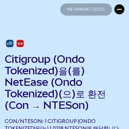
METAMASK 다운로드
METAMASK 다운로드
Citigroup (Ondo
Tokenized)을(를)
NetEase (Ondo
Tokenized)(으)로 환전
(Con → NTESon)
CON/NTESON: 1 CITIGROUP (ONDO
TOKENIZED)은(는) 1.0218 NTESON에 해당합니다