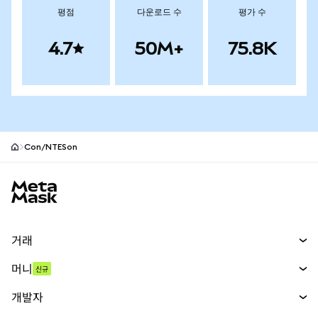
평점
다운로드 수
평가 수
4.7
50M+
75.8K
Con/NTESon
MetaMask 사이트 바닥글
거래
스왑
머니
신규
예측 시장
신규
매수
개발자
무기한 선물
신규
카드
문서 보기