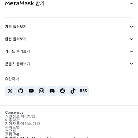
MetaMask 받기
실물자산
mUSD
신규
대시보드
Transaction Shield
수익 창출
Smart Accounts Kit
에이전트 지갑
신규
가격 둘러보기
임베디드 지갑
Snaps
비트코인 가격
환전 둘러보기
MetaMask Connect
이더리움 가격
보상
신규
BTC를 USD로 환전
솔라나 가격
가이드 둘러보기
Snaps
보안
ETH를 USD로 환전
BTC 매수
시바이누 가격
USDT를 INR로 환전
콘텐츠 둘러보기
웹3 서비스
고객 지원
ETH 매수
페페 가격
비트코인 지갑
BTC를 USDT로 환전
SOL 매수
채용
테더 가격
솔라나 지갑
한국어
BTC를 INR로 환전
PEPE 매수
연락처
USDC 가격
최고의 암호화폐 카드
ETH를 USDT로 환전
USDT 매수
체인링크 가격
최고의 모바일 암호화폐 지갑
USDT를 PHP로 환전
USDC 매수
Polymarket이란?
BTC를 EUR로 환전
SHIB 매수
Consensys
암호화폐 세금 뉴스
개인정보 처리방침
이용약관
BNB 매수
기여자 라이선스 계약
암호화폐 매수 방법
사이트맵
접근성
비트코인 매도 방법
쿠키 관리