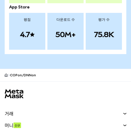
App Store
평점
다운로드 수
평가 수
4.7
50M+
75.8K
COPon/DNNon
MetaMask 사이트 바닥글
거래
스왑
머니
신규
예측 시장
신규