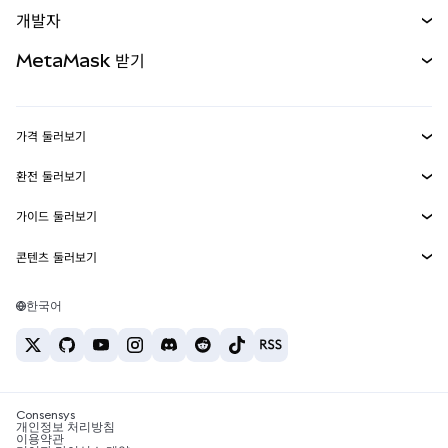
매수
개발자
무기한 선물
신규
카드
문서 보기
MetaMask 받기
실물자산
mUSD
신규
대시보드
Transaction Shield
수익 창출
Smart Accounts Kit
에이전트 지갑
신규
가격 둘러보기
임베디드 지갑
Snaps
비트코인 가격
환전 둘러보기
MetaMask Connect
이더리움 가격
보상
신규
BTC를 USD로 환전
솔라나 가격
가이드 둘러보기
Snaps
보안
ETH를 USD로 환전
BTC 매수
시바이누 가격
USDT를 INR로 환전
콘텐츠 둘러보기
웹3 서비스
고객 지원
ETH 매수
페페 가격
비트코인 지갑
BTC를 USDT로 환전
SOL 매수
채용
테더 가격
솔라나 지갑
한국어
BTC를 INR로 환전
PEPE 매수
연락처
USDC 가격
최고의 암호화폐 카드
ETH를 USDT로 환전
USDT 매수
체인링크 가격
최고의 모바일 암호화폐 지갑
USDT를 PHP로 환전
USDC 매수
Polymarket이란?
BTC를 EUR로 환전
SHIB 매수
Consensys
암호화폐 세금 뉴스
개인정보 처리방침
이용약관
BNB 매수