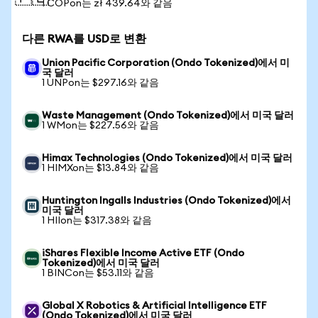
1 COPon는 zł 439.64와 같음
다른 RWA를 USD로 변환
Union Pacific Corporation (Ondo Tokenized)에서 미
국 달러
1 UNPon는 $297.16와 같음
Waste Management (Ondo Tokenized)에서 미국 달러
1 WMon는 $227.56와 같음
Himax Technologies (Ondo Tokenized)에서 미국 달러
1 HIMXon는 $13.84와 같음
Huntington Ingalls Industries (Ondo Tokenized)에서
미국 달러
1 HIIon는 $317.38와 같음
iShares Flexible Income Active ETF (Ondo
Tokenized)에서 미국 달러
1 BINCon는 $53.11와 같음
Global X Robotics & Artificial Intelligence ETF
(Ondo Tokenized)에서 미국 달러