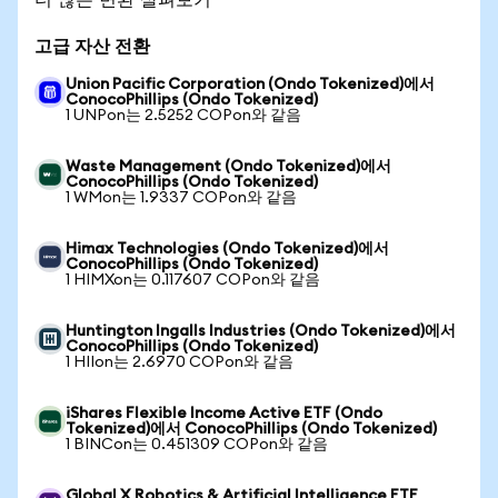
고급 자산 전환
Union Pacific Corporation (Ondo Tokenized)에서
ConocoPhillips (Ondo Tokenized)
1 UNPon는 2.5252 COPon와 같음
Waste Management (Ondo Tokenized)에서
ConocoPhillips (Ondo Tokenized)
1 WMon는 1.9337 COPon와 같음
Himax Technologies (Ondo Tokenized)에서
ConocoPhillips (Ondo Tokenized)
1 HIMXon는 0.117607 COPon와 같음
Huntington Ingalls Industries (Ondo Tokenized)에서
ConocoPhillips (Ondo Tokenized)
1 HIIon는 2.6970 COPon와 같음
iShares Flexible Income Active ETF (Ondo
Tokenized)에서 ConocoPhillips (Ondo Tokenized)
1 BINCon는 0.451309 COPon와 같음
Global X Robotics & Artificial Intelligence ETF