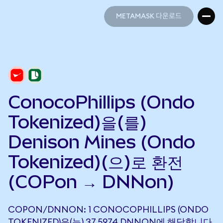
METAMASK 다운로드
METAMASK 다운로드
ConocoPhillips (Ondo
Tokenized)을(를)
Denison Mines (Ondo
Tokenized)(으)로 환전
(COPon → DNNon)
COPON/DNNON: 1 CONOCOPHILLIPS (ONDO
TOKENIZED)은(는) 37.5974 DNNON에 해당합니다