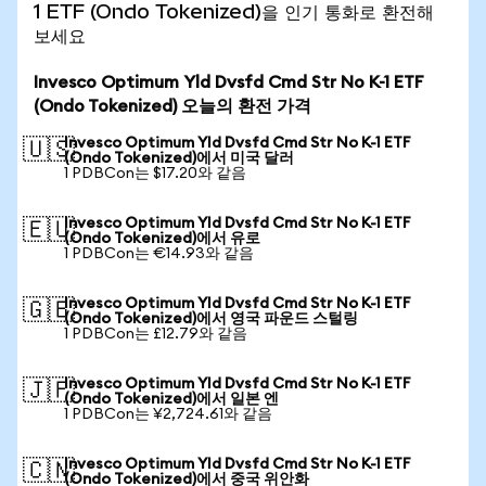
1 ETF (Ondo Tokenized)을 인기 통화로 환전해
보세요
Invesco Optimum Yld Dvsfd Cmd Str No K-1 ETF
(Ondo Tokenized) 오늘의 환전 가격
Invesco Optimum Yld Dvsfd Cmd Str No K-1 ETF
🇺🇸
(Ondo Tokenized)에서 미국 달러
1 PDBCon는 $17.20와 같음
Invesco Optimum Yld Dvsfd Cmd Str No K-1 ETF
🇪🇺
(Ondo Tokenized)에서 유로
1 PDBCon는 €14.93와 같음
Invesco Optimum Yld Dvsfd Cmd Str No K-1 ETF
🇬🇧
(Ondo Tokenized)에서 영국 파운드 스털링
1 PDBCon는 £12.79와 같음
Invesco Optimum Yld Dvsfd Cmd Str No K-1 ETF
🇯🇵
(Ondo Tokenized)에서 일본 엔
1 PDBCon는 ¥2,724.61와 같음
Invesco Optimum Yld Dvsfd Cmd Str No K-1 ETF
🇨🇳
(Ondo Tokenized)에서 중국 위안화