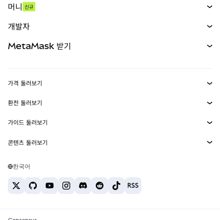
머니
신규
예측 시장
신규
매수
개발자
무기한 선물
신규
카드
문서 보기
MetaMask 받기
실물자산
mUSD
신규
대시보드
Transaction Shield
수익 창출
Smart Accounts Kit
에이전트 지갑
신규
가격 둘러보기
임베디드 지갑
Snaps
비트코인 가격
환전 둘러보기
MetaMask Connect
이더리움 가격
보상
신규
BTC를 USD로 환전
솔라나 가격
가이드 둘러보기
Snaps
보안
ETH를 USD로 환전
BTC 매수
시바이누 가격
USDT를 INR로 환전
콘텐츠 둘러보기
웹3 서비스
고객 지원
ETH 매수
페페 가격
비트코인 지갑
BTC를 USDT로 환전
SOL 매수
채용
테더 가격
솔라나 지갑
한국어
BTC를 INR로 환전
PEPE 매수
연락처
USDC 가격
최고의 암호화폐 카드
ETH를 USDT로 환전
USDT 매수
체인링크 가격
최고의 모바일 암호화폐 지갑
USDT를 PHP로 환전
USDC 매수
Polymarket이란?
BTC를 EUR로 환전
SHIB 매수
Consensys