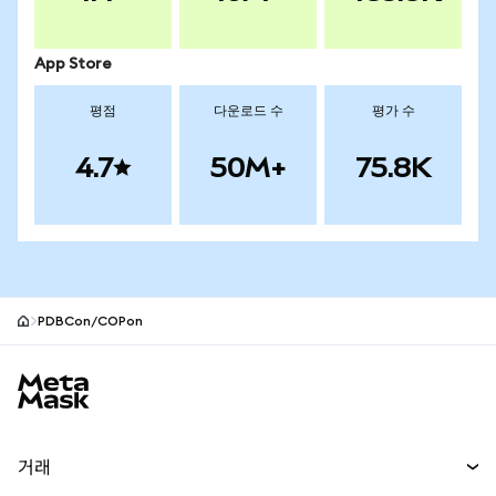
App Store
평점
다운로드 수
평가 수
4.7
50M+
75.8K
PDBCon/COPon
MetaMask 사이트 바닥글
거래
스왑