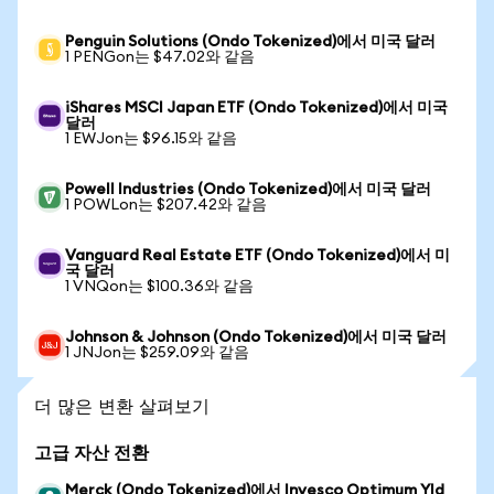
Penguin Solutions (Ondo Tokenized)에서 미국 달러
1 PENGon는 $47.02와 같음
iShares MSCI Japan ETF (Ondo Tokenized)에서 미국
달러
1 EWJon는 $96.15와 같음
Powell Industries (Ondo Tokenized)에서 미국 달러
1 POWLon는 $207.42와 같음
Vanguard Real Estate ETF (Ondo Tokenized)에서 미
국 달러
1 VNQon는 $100.36와 같음
Johnson & Johnson (Ondo Tokenized)에서 미국 달러
1 JNJon는 $259.09와 같음
더 많은 변환 살펴보기
고급 자산 전환
Merck (Ondo Tokenized)에서 Invesco Optimum Yld