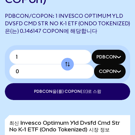
PDBCON/COPON: 1 INVESCO OPTIMUM YLD
DVSFD CMD STR NO K-1 ETF (ONDO TOKENIZED)
은(는) 0.146147 COPON에 해당합니다
PDBCON
COPON
PDBCON을(를) COPON(으)로 스왑
최신 Invesco Optimum Yld Dvsfd Cmd Str
No K-1 ETF (Ondo Tokenized) 시장 정보