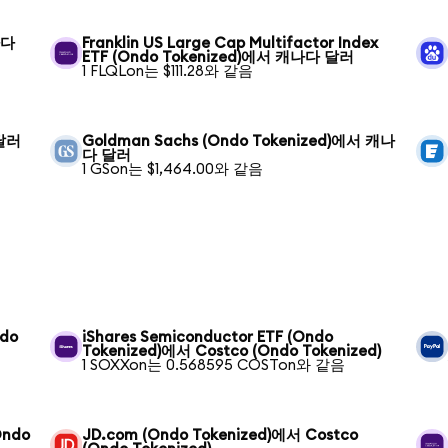
나다
Franklin US Large Cap Multifactor Index
ETF (Ondo Tokenized)에서 캐나다 달러
1 FLQLon는 $111.28와 같음
 달러
Goldman Sachs (Ondo Tokenized)에서 캐나
다 달러
1 GSon는 $1,464.00와 같음
ndo
iShares Semiconductor ETF (Ondo
Tokenized)에서 Costco (Ondo Tokenized)
1 SOXXon는 0.568595 COSTon와 같음
Ondo
JD.com (Ondo Tokenized)에서 Costco