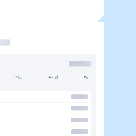
1시간
4시간
1일