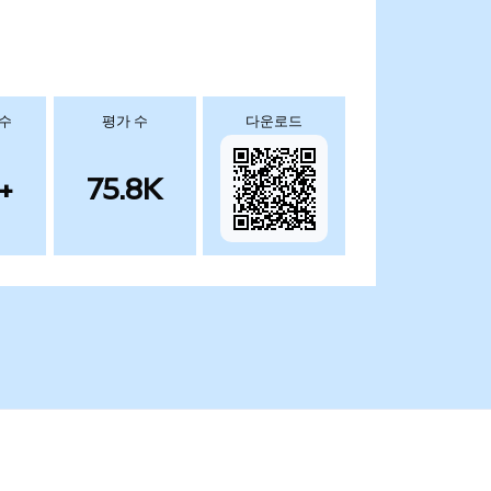
 수
평가 수
다운로드
+
75.8K