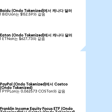
Baidu (Ondo Tokenized)에서 캐나다 달러
1 BIDUon는 $152.59와 같음
Eaton (Ondo Tokenized)에서 캐나다 달러
1 ETNon는 $627.73와 같음
PayPal (Ondo Tokenized)에서 Costco
(Ondo Tokenized)
1 PYPLon는 0.062573 COSTon와 같음
Franklin Income Equity Focus ETF (Ondo