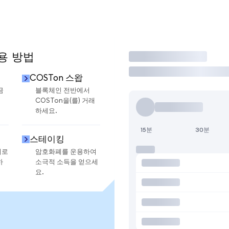
사용 방법
거래
COSTon 스왑
금
블록체인 전반에서
COSTon을(를) 거래
하세요.
15분
30분
스테이킹
지로
암호화폐를 운용하여
하
소극적 소득을 얻으세
요.