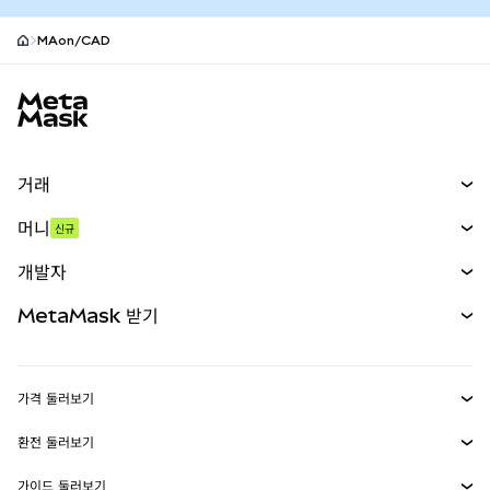
MAon/CAD
MetaMask 사이트 바닥글
거래
스왑
머니
신규
예측 시장
신규
매수
개발자
무기한 선물
신규
카드
문서 보기
MetaMask 받기
실물자산
mUSD
신규
대시보드
Transaction Shield
수익 창출
Smart Accounts Kit
에이전트 지갑
신규
가격 둘러보기
임베디드 지갑
Snaps
비트코인 가격
환전 둘러보기
MetaMask Connect
이더리움 가격
보상
신규
BTC를 USD로 환전
솔라나 가격
가이드 둘러보기