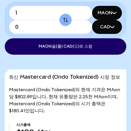
MAON
CAD
MAON을(를) CAD(으)로 스왑
최신 Mastercard (Ondo Tokenized) 시장 정보
Mastercard (Ondo Tokenized)의 현재 가격은 MAon
당 $802.89입니다. 현재 유통량은 2.25천 MAon이며,
Mastercard (Ondo Tokenized)의 시가 총액은
$180.41만입니다.
시가총액