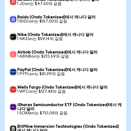
1 JDon는 $47.50와 같음
Baidu (Ondo Tokenized)에서 캐나다 달러
1 BIDUon는 $157.00와 같음
Nike (Ondo Tokenized)에서 캐나다 달러
1 NKEon는 $59.14와 같음
Airbnb (Ondo Tokenized)에서 캐나다 달러
1 ABNBon는 $213.59와 같음
PayPal (Ondo Tokenized)에서 캐나다 달러
1 PYPLon는 $81.99와 같음
Wells Fargo (Ondo Tokenized)에서 캐나다 달러
1 WFCon는 $127.88와 같음
iShares Semiconductor ETF (Ondo Tokenized)에서 캐
나다 달러
1 SOXXon는 $751.08와 같음
BitMine Immersion Technologies (Ondo Tokenized)
에서 캐나다 달러