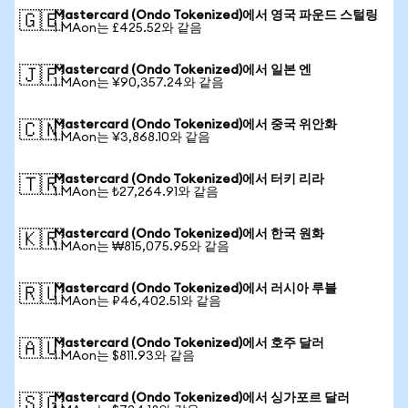
Mastercard (Ondo Tokenized)에서 영국 파운드 스털링
🇬🇧
1 MAon는 £425.52와 같음
Mastercard (Ondo Tokenized)에서 일본 엔
🇯🇵
1 MAon는 ¥90,357.24와 같음
Mastercard (Ondo Tokenized)에서 중국 위안화
🇨🇳
1 MAon는 ¥3,868.10와 같음
Mastercard (Ondo Tokenized)에서 터키 리라
🇹🇷
1 MAon는 ₺27,264.91와 같음
Mastercard (Ondo Tokenized)에서 한국 원화
🇰🇷
1 MAon는 ₩815,075.95와 같음
Mastercard (Ondo Tokenized)에서 러시아 루블
🇷🇺
1 MAon는 ₽46,402.51와 같음
Mastercard (Ondo Tokenized)에서 호주 달러
🇦🇺
1 MAon는 $811.93와 같음
Mastercard (Ondo Tokenized)에서 싱가포르 달러
🇸🇬