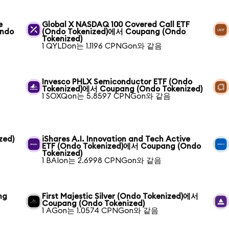
e
Global X NASDAQ 100 Covered Call ETF
Ondo
(Ondo Tokenized)에서 Coupang (Ondo
Tokenized)
1 QYLDon는 1.1196 CPNGon와 같음
Invesco PHLX Semiconductor ETF (Ondo
Tokenized)에서 Coupang (Ondo Tokenized)
1 SOXQon는 5.8597 CPNGon와 같음
zed)
iShares A.I. Innovation and Tech Active
ETF (Ondo Tokenized)에서 Coupang (Ondo
Tokenized)
1 BAIon는 2.6998 CPNGon와 같음
ng
First Majestic Silver (Ondo Tokenized)에서
Coupang (Ondo Tokenized)
1 AGon는 1.0574 CPNGon와 같음