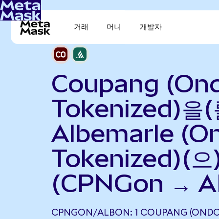
거래
머니
개발자
Coupang (On
Tokenized)을(
Albemarle (O
Tokenized)(
(CPNGon → A
CPNGON/ALBON: 1 COUPANG (ONDO