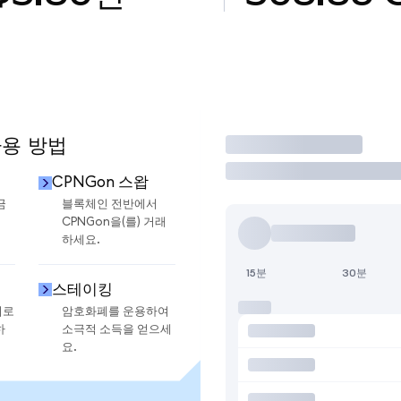
사용 방법
거래
CPNGon 스왑
금
블록체인 전반에서
CPNGon을(를) 거래
하세요.
15분
30분
스테이킹
지로
암호화폐를 운용하여
하
소극적 소득을 얻으세
요.