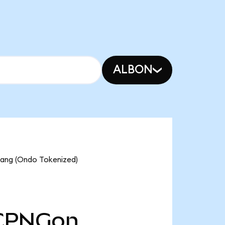
ALBON
g (Ondo Tokenized)
CPNGon