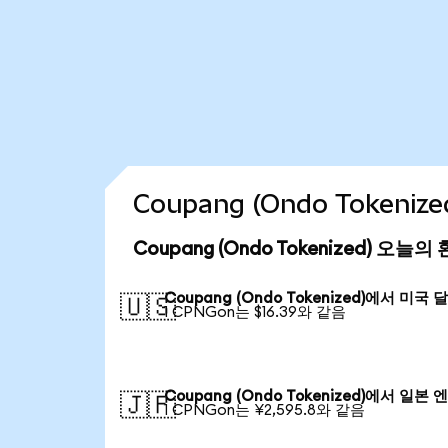
Coupang (Ondo Tokeni
Coupang (Ondo Tokenized) 오늘
Coupang (Ondo Tokenized)에서 미국 
🇺🇸
1 CPNGon는 $16.39와 같음
Coupang (Ondo Tokenized)에서 일본 
🇯🇵
1 CPNGon는 ¥2,595.8와 같음