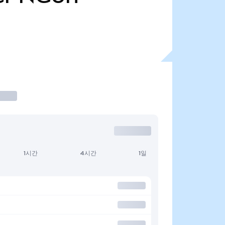
1시간
4시간
1일