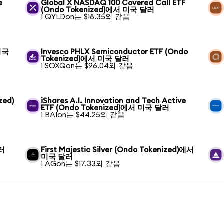
e
Global X NASDAQ 100 Covered Call ETF
(Ondo Tokenized)에서 미국 달러
1 QYLDon는 $18.35와 같음
 미국
Invesco PHLX Semiconductor ETF (Ondo
Tokenized)에서 미국 달러
1 SOXQon는 $96.04와 같음
zed)
iShares A.I. Innovation and Tech Active
ETF (Ondo Tokenized)에서 미국 달러
1 BAIon는 $44.25와 같음
달러
First Majestic Silver (Ondo Tokenized)에서
미국 달러
1 AGon는 $17.33와 같음