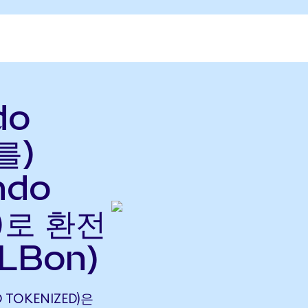
do
를)
ndo
으)로 환전
LBon)
 TOKENIZED)은