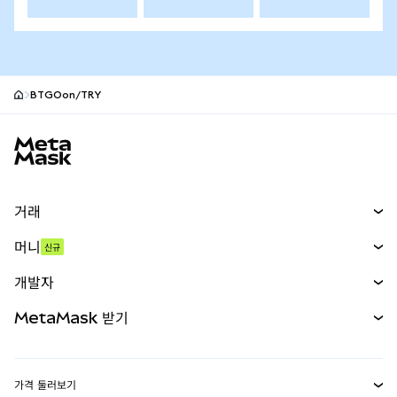
BTGOon/TRY
MetaMask 사이트 바닥글
거래
스왑
머니
신규
예측 시장
신규
매수
개발자
무기한 선물
신규
카드
문서 보기
MetaMask 받기
실물자산
mUSD
신규
대시보드
Transaction Shield
수익 창출
Smart Accounts Kit
에이전트 지갑
신규
가격 둘러보기
임베디드 지갑