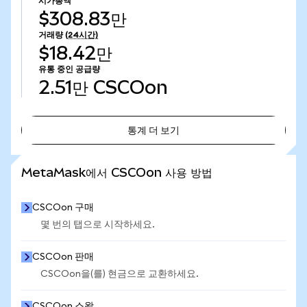
시가총액
$308.83만
거래량
(24시간)
$18.42만
유통 중인 공급량
2.51만
CSCOon
통계 더 보기
통계 더 보기
MetaMask에서 CSCOon 사용 방법
CSCOon 구매
몇 번의 탭으로 시작하세요.
CSCOon 판매
CSCOon을(를) 현금으로 교환하세요.
CSCOon 스왑