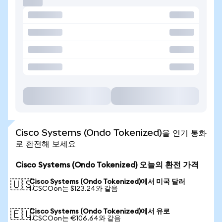
Cisco Systems (Ondo Tokenized)을 인기 통화
로 환전해 보세요
Cisco Systems (Ondo Tokenized) 오늘의 환전 가격
Cisco Systems (Ondo Tokenized)에서 미국 달러
🇺🇸
1 CSCOon는 $123.24와 같음
Cisco Systems (Ondo Tokenized)에서 유로
🇪🇺
1 CSCOon는 €106.64와 같음