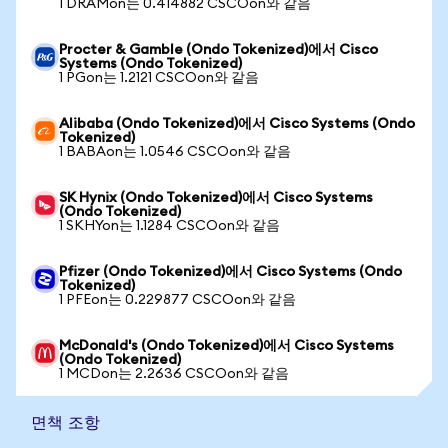
1 DRAMon는 0.414882 CSCOon와 같음
Procter & Gamble (Ondo Tokenized)에서 Cisco
Systems (Ondo Tokenized)
1 PGon는 1.2121 CSCOon와 같음
Alibaba (Ondo Tokenized)에서 Cisco Systems (Ondo
Tokenized)
1 BABAon는 1.0546 CSCOon와 같음
SK Hynix (Ondo Tokenized)에서 Cisco Systems
(Ondo Tokenized)
1 SKHYon는 1.1284 CSCOon와 같음
Pfizer (Ondo Tokenized)에서 Cisco Systems (Ondo
Tokenized)
1 PFEon는 0.229877 CSCOon와 같음
McDonald's (Ondo Tokenized)에서 Cisco Systems
(Ondo Tokenized)
1 MCDon는 2.2636 CSCOon와 같음
면책 조항