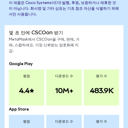
이 제품은 Cisco Systems이(가) 발행, 후원, 보증하거나 제휴한 것
이 아닙니다. 회사명 및 기타 상표는 기초 참조 자산을 식별하기 위해
서만 사용됩니다.
몇 초 만에 CSCOon 받기
MetaMask에서 CSCOon을 구매, 판매, 거
래, 스왑하세요. 가장 신뢰받는 암호화폐 지
갑.
Google Play
평점
다운로드 수
평가 수
4.4
10M+
483.9K
App Store
평점
다운로드 수
평가 수