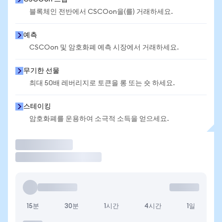
블록체인 전반에서 CSCOon을(를) 거래하세요.
예측
CSCOon 및 암호화폐 예측 시장에서 거래하세요.
무기한 선물
최대 50배 레버리지로 토큰을 롱 또는 숏 하세요.
스테이킹
암호화폐를 운용하여 소극적 소득을 얻으세요.
거래
15분
30분
1시간
4시간
1일