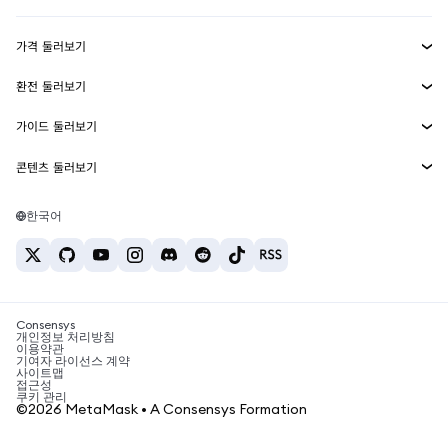
수익 창출
Smart Accounts Kit
에이전트 지갑
신규
가격 둘러보기
임베디드 지갑
Snaps
비트코인 가격
환전 둘러보기
MetaMask Connect
이더리움 가격
보상
신규
BTC를 USD로 환전
솔라나 가격
가이드 둘러보기
Snaps
보안
ETH를 USD로 환전
BTC 매수
시바이누 가격
USDT를 INR로 환전
콘텐츠 둘러보기
웹3 서비스
고객 지원
ETH 매수
페페 가격
비트코인 지갑
BTC를 USDT로 환전
SOL 매수
채용
테더 가격
솔라나 지갑
한국어
BTC를 INR로 환전
PEPE 매수
연락처
USDC 가격
최고의 암호화폐 카드
ETH를 USDT로 환전
USDT 매수
체인링크 가격
최고의 모바일 암호화폐 지갑
USDT를 PHP로 환전
USDC 매수
Polymarket이란?
BTC를 EUR로 환전
SHIB 매수
Consensys
암호화폐 세금 뉴스
개인정보 처리방침
이용약관
BNB 매수
기여자 라이선스 계약
암호화폐 매수 방법
사이트맵
접근성
비트코인 매도 방법
쿠키 관리
©2026 MetaMask • A Consensys Formation