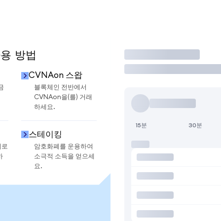
사용 방법
거래
CVNAon 스왑
금
블록체인 전반에서
CVNAon을(를) 거래
하세요.
15분
30분
스테이킹
지로
암호화폐를 운용하여
하
소극적 소득을 얻으세
요.