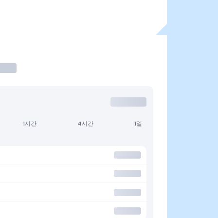
1시간
4시간
1일