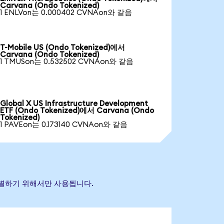
Carvana (Ondo Tokenized)
1 ENLVon는 0.000402 CVNAon와 같음
T-Mobile US (Ondo Tokenized)에서
Carvana (Ondo Tokenized)
1 TMUSon는 0.532502 CVNAon와 같음
Global X US Infrastructure Development
ETF (Ondo Tokenized)에서 Carvana (Ondo
Tokenized)
1 PAVEon는 0.173140 CVNAon와 같음
 식별하기 위해서만 사용됩니다.