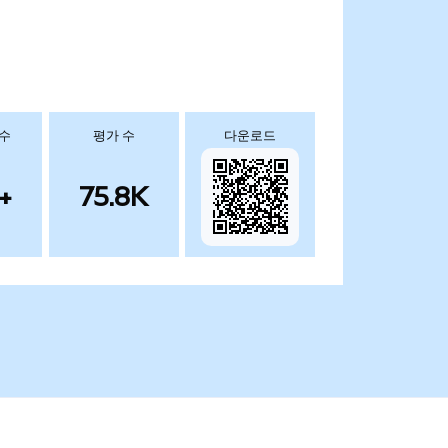
 수
평가 수
다운로드
+
75.8K