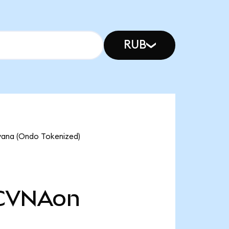
RUB
a (Ondo Tokenized)
CVNAon