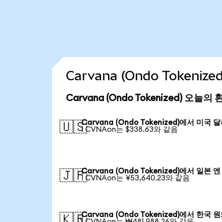
Carvana (Ondo Tokeni
Carvana (Ondo Tokenized) 오늘의
Carvana (Ondo Tokenized)에서 미국 
🇺🇸
1 CVNAon는 $338.63와 같음
Carvana (Ondo Tokenized)에서 일본 엔
🇯🇵
1 CVNAon는 ¥53,640.23와 같음
Carvana (Ondo Tokenized)에서 한국 
🇰🇷
1 CVNAon는 ₩481,988.26와 같음