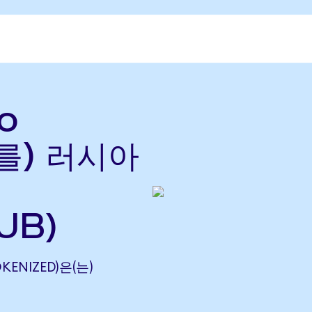
o
(를) 러시아
UB)
KENIZED)은(는)