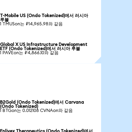
T-Mobile US (Ondo Tokenized)에서 러시아
루블
1 TMUSon는 ₽14,965.98와 같음
Global X US Infrastructure Development
ETF (Ondo Tokenized)에서 러시아 루블
1 PAVEon는 ₽4,866.10와 같음
B2Gold (Ondo Tokenized)에서 Carvana
(Ondo Tokenized)
1 BTGon는 0.012108 CVNAon와 같음
Enlivex Therapeutics (Ondo Tokenized)에서