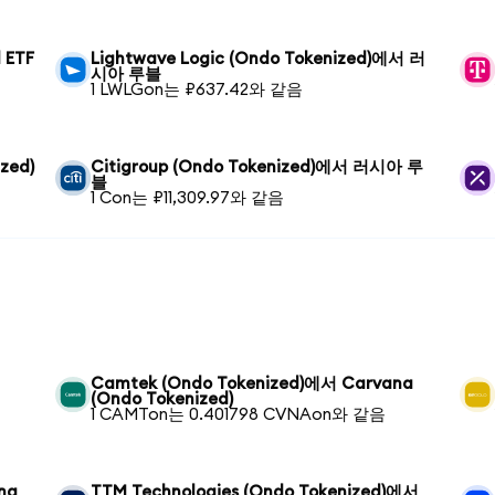
 ETF
Lightwave Logic (Ondo Tokenized)에서 러
시아 루블
1 LWLGon는 ₽637.42와 같음
zed)
Citigroup (Ondo Tokenized)에서 러시아 루
블
1 Con는 ₽11,309.97와 같음
Camtek (Ondo Tokenized)에서 Carvana
(Ondo Tokenized)
1 CAMTon는 0.401798 CVNAon와 같음
na
TTM Technologies (Ondo Tokenized)에서