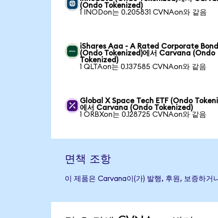
(Ondo Tokenized)
1 INODon는 0.205831 CVNAon와 같음
iShares Aaa - A Rated Corporate Bond
(Ondo Tokenized)에서 Carvana (Ondo
Tokenized)
1 QLTAon는 0.137585 CVNAon와 같음
Global X Space Tech ETF (Ondo Tokeni
에서 Carvana (Ondo Tokenized)
1 ORBXon는 0.128725 CVNAon와 같음
면책 조항
이 제품은 Carvana이(가) 발행, 후원, 보