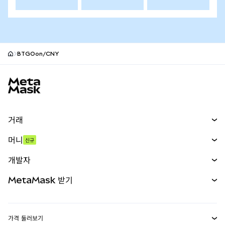
BTGOon/CNY
MetaMask 사이트 바닥글
거래
스왑
머니
신규
예측 시장
신규
매수
개발자
무기한 선물
신규
카드
문서 보기
MetaMask 받기
실물자산
mUSD
신규
대시보드
Transaction Shield
수익 창출
Smart Accounts Kit
에이전트 지갑
신규
가격 둘러보기
임베디드 지갑