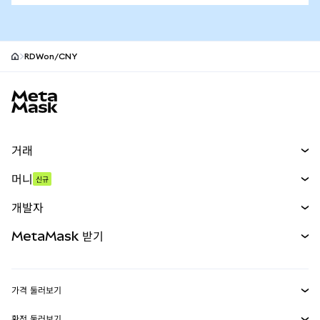
RDWon/CNY
MetaMask 사이트 바닥글
거래
스왑
머니
신규
예측 시장
신규
매수
개발자
무기한 선물
신규
카드
문서 보기
MetaMask 받기
실물자산
mUSD
신규
대시보드
Transaction Shield
수익 창출
Smart Accounts Kit
에이전트 지갑
신규
가격 둘러보기
임베디드 지갑
Snaps
비트코인 가격
환전 둘러보기