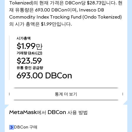
Tokenized)의 현재 가격은 DBCon당 $28.73입니다. 현
재 유통량은 693.00 DBCon이며, Invesco DB
Commodity Index Tracking Fund (Ondo Tokenized)
의 시가 총액은 $1.99만입니다.
시가총액
$1.99만
거래량
(24시간)
$23.59
유통 중인 공급량
693.00
DBCon
통계 더 보기
통계 더 보기
MetaMask에서 DBCon 사용 방법
DBCon 구매