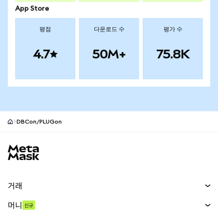
App Store
평점
다운로드 수
평가 수
4.7
50M+
75.8K
DBCon/PLUGon
MetaMask 사이트 바닥글
거래
스왑
머니
신규
예측 시장
신규
매수