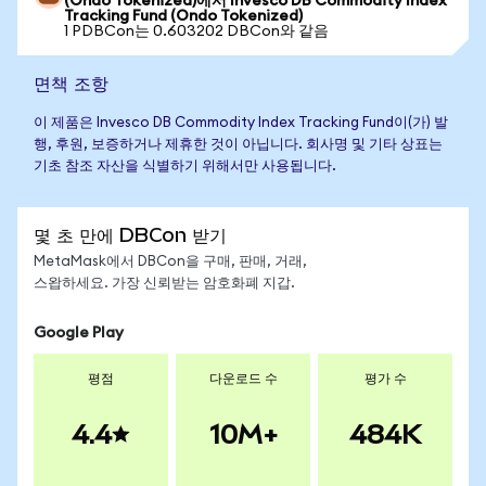
(Ondo Tokenized)에서 Invesco DB Commodity Index
Tracking Fund (Ondo Tokenized)
1 PDBCon는 0.603202 DBCon와 같음
면책 조항
이 제품은 Invesco DB Commodity Index Tracking Fund이(가) 발
행, 후원, 보증하거나 제휴한 것이 아닙니다. 회사명 및 기타 상표는
기초 참조 자산을 식별하기 위해서만 사용됩니다.
몇 초 만에 DBCon 받기
MetaMask에서 DBCon을 구매, 판매, 거래,
스왑하세요. 가장 신뢰받는 암호화폐 지갑.
Google Play
평점
다운로드 수
평가 수
4.4
10M+
484K