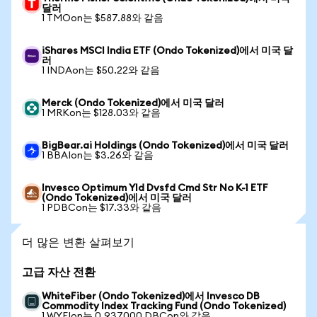
달러
1 TMOon는 $587.88와 같음
iShares MSCI India ETF (Ondo Tokenized)에서 미국 달
러
1 INDAon는 $50.22와 같음
Merck (Ondo Tokenized)에서 미국 달러
1 MRKon는 $128.03와 같음
BigBear.ai Holdings (Ondo Tokenized)에서 미국 달러
1 BBAIon는 $3.26와 같음
Invesco Optimum Yld Dvsfd Cmd Str No K-1 ETF
(Ondo Tokenized)에서 미국 달러
1 PDBCon는 $17.33와 같음
더 많은 변환 살펴보기
고급 자산 전환
WhiteFiber (Ondo Tokenized)에서 Invesco DB
Commodity Index Tracking Fund (Ondo Tokenized)
1 WYFIon는 0.937000 DBCon와 같음