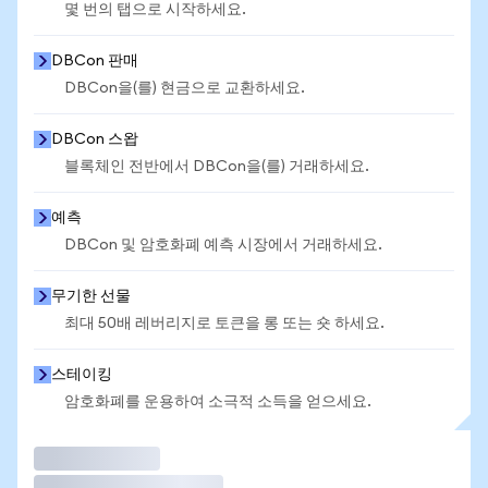
몇 번의 탭으로 시작하세요.
DBCon 판매
DBCon을(를) 현금으로 교환하세요.
DBCon 스왑
블록체인 전반에서 DBCon을(를) 거래하세요.
예측
DBCon 및 암호화폐 예측 시장에서 거래하세요.
무기한 선물
최대 50배 레버리지로 토큰을 롱 또는 숏 하세요.
스테이킹
암호화폐를 운용하여 소극적 소득을 얻으세요.
거래