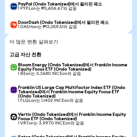
PayPal (Ondo Tokenized)에서 필리핀 페소
1 PYPLon는 ₱3,606.67와 같음
DoorDash (Ondo Tokenized)에서 필리핀 페소
1 DASHon는 ₱13,059.51와 같음
더 많은 변환 살펴보기
고급 자산 전환
Bloom Energy (Ondo Tokenized)에서 Franklin Income
Equity Focus ETF (Ondo Tokenized)
1 BEon는 3.3680 INCEon와 같음
Franklin US Large Cap Multifactor Index ETF (Ondo
Tokenized)에서 Franklin Income Equity Focus ETF
(Ondo Tokenized)
1 FLQLon는 1.1402 INCEon와 같음
Vertiv (Ondo Tokenized)에서 Franklin Income Equity
Focus ETF (Ondo Tokenized)
1 VRTon는 3.9970 INCEon와 같음