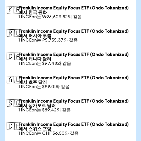
Franklin Income Equity Focus ETF (Ondo Tokenized)
🇰🇷
에서 한국 원화
1 INCEon는 ₩98,603.82와 같음
Franklin Income Equity Focus ETF (Ondo Tokenized)
🇷🇺
에서 러시아 루블
1 INCEon는 ₽5,755.37와 같음
Franklin Income Equity Focus ETF (Ondo Tokenized)
🇨🇦
에서 캐나다 달러
1 INCEon는 $97.48와 같음
Franklin Income Equity Focus ETF (Ondo Tokenized)
🇦🇺
에서 호주 달러
1 INCEon는 $99.01와 같음
Franklin Income Equity Focus ETF (Ondo Tokenized)
🇸🇬
에서 싱가포르 달러
1 INCEon는 $89.42와 같음
Franklin Income Equity Focus ETF (Ondo Tokenized)
🇨🇭
에서 스위스 프랑
1 INCEon는 CHF 56.50와 같음