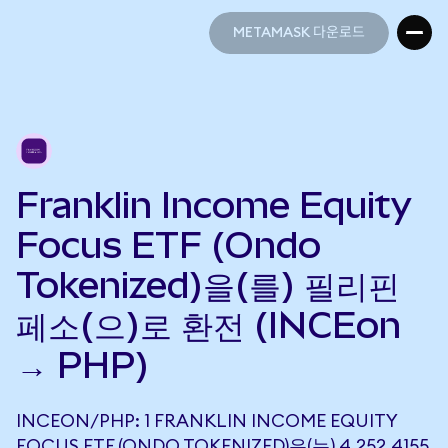
METAMASK 다운로드
METAMASK 다운로드
Franklin Income Equity
Focus ETF (Ondo
Tokenized)을(를) 필리핀
페소(으)로 환전 (INCEon
→ PHP)
INCEON/PHP: 1 FRANKLIN INCOME EQUITY
FOCUS ETF (ONDO TOKENIZED)은(는) 4,252.4155