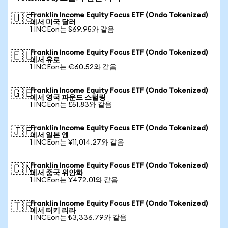
Franklin Income Equity Focus ETF (Ondo Tokenized)
🇺🇸
에서 미국 달러
1 INCEon는 $69.95와 같음
Franklin Income Equity Focus ETF (Ondo Tokenized)
🇪🇺
에서 유로
1 INCEon는 €60.52와 같음
Franklin Income Equity Focus ETF (Ondo Tokenized)
🇬🇧
에서 영국 파운드 스털링
1 INCEon는 £51.83와 같음
Franklin Income Equity Focus ETF (Ondo Tokenized)
🇯🇵
에서 일본 엔
1 INCEon는 ¥11,014.27와 같음
Franklin Income Equity Focus ETF (Ondo Tokenized)
🇨🇳
에서 중국 위안화
1 INCEon는 ¥472.01와 같음
Franklin Income Equity Focus ETF (Ondo Tokenized)
🇹🇷
에서 터키 리라
1 INCEon는 ₺3,336.79와 같음