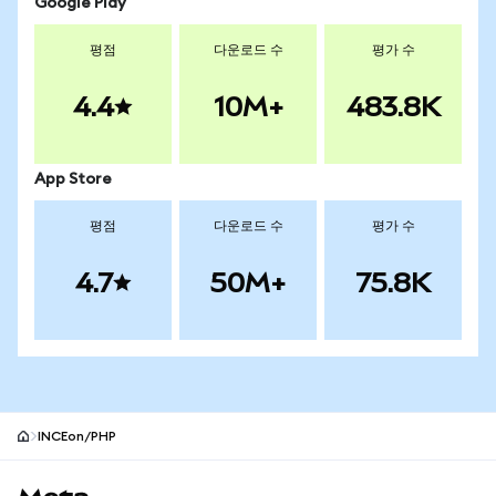
Google Play
평점
다운로드 수
평가 수
4.4
10M+
483.8K
App Store
평점
다운로드 수
평가 수
4.7
50M+
75.8K
INCEon/PHP
MetaMask 사이트 바닥글