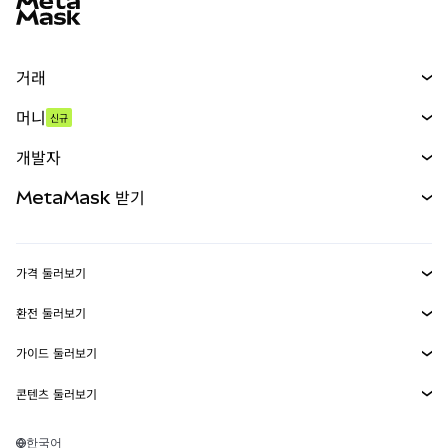
거래
스왑
머니
신규
예측 시장
신규
매수
개발자
무기한 선물
신규
카드
문서 보기
MetaMask 받기
실물자산
mUSD
신규
대시보드
Transaction Shield
수익 창출
Smart Accounts Kit
에이전트 지갑
신규
가격 둘러보기
임베디드 지갑
Snaps
비트코인 가격
환전 둘러보기
MetaMask Connect
이더리움 가격
보상
신규
BTC를 USD로 환전
솔라나 가격
가이드 둘러보기
Snaps
보안
ETH를 USD로 환전
BTC 매수
시바이누 가격
USDT를 INR로 환전
콘텐츠 둘러보기
웹3 서비스
고객 지원
ETH 매수
페페 가격
비트코인 지갑
BTC를 USDT로 환전
SOL 매수
채용
테더 가격
솔라나 지갑
한국어