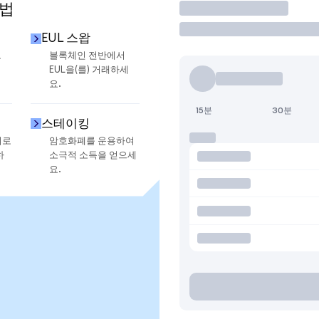
방법
거래
EUL 스왑
로
블록체인 전반에서
EUL을(를) 거래하세
요.
15분
30분
스테이킹
지로
암호화폐를 운용하여
하
소극적 소득을 얻으세
요.