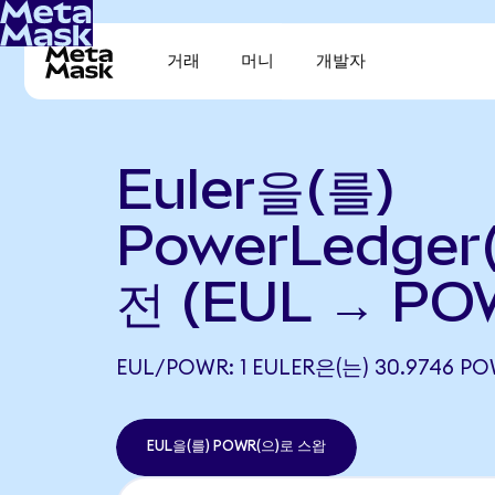
거래
머니
개발자
Euler을(를)
PowerLedger
전 (EUL → PO
EUL/POWR: 1 EULER은(는) 30.974
EUL을(를) POWR(으)로 스왑