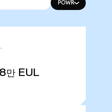
POWR
.
28만
EUL