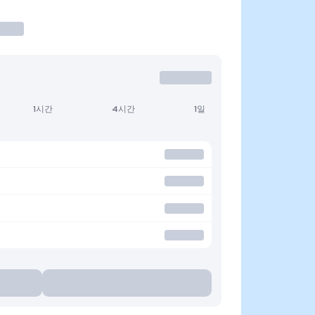
1시간
4시간
1일