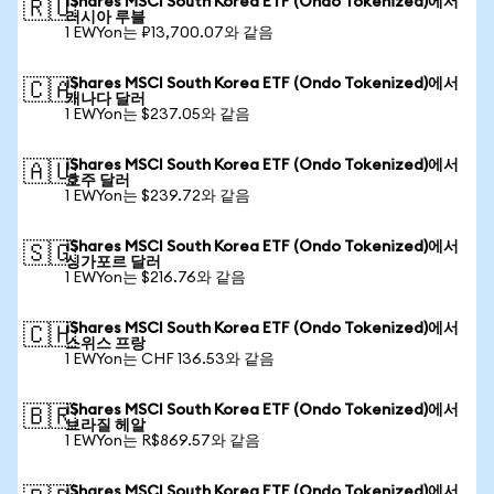
iShares MSCI South Korea ETF (Ondo Tokenized)에서
🇷🇺
러시아 루블
1 EWYon는 ₽13,700.07와 같음
iShares MSCI South Korea ETF (Ondo Tokenized)에서
🇨🇦
캐나다 달러
1 EWYon는 $237.05와 같음
iShares MSCI South Korea ETF (Ondo Tokenized)에서
🇦🇺
호주 달러
1 EWYon는 $239.72와 같음
iShares MSCI South Korea ETF (Ondo Tokenized)에서
🇸🇬
싱가포르 달러
1 EWYon는 $216.76와 같음
iShares MSCI South Korea ETF (Ondo Tokenized)에서
🇨🇭
스위스 프랑
1 EWYon는 CHF 136.53와 같음
iShares MSCI South Korea ETF (Ondo Tokenized)에서
🇧🇷
브라질 헤알
1 EWYon는 R$869.57와 같음
iShares MSCI South Korea ETF (Ondo Tokenized)에서