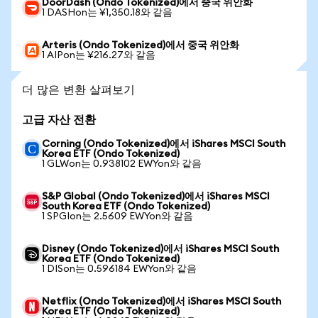
DoorDash (Ondo Tokenized)에서 중국 위안화
1 DASHon는 ¥1,350.18와 같음
Arteris (Ondo Tokenized)에서 중국 위안화
1 AIPon는 ¥216.27와 같음
더 많은 변환 살펴보기
고급 자산 전환
Corning (Ondo Tokenized)에서 iShares MSCI South
Korea ETF (Ondo Tokenized)
1 GLWon는 0.938102 EWYon와 같음
S&P Global (Ondo Tokenized)에서 iShares MSCI
South Korea ETF (Ondo Tokenized)
1 SPGIon는 2.5609 EWYon와 같음
Disney (Ondo Tokenized)에서 iShares MSCI South
Korea ETF (Ondo Tokenized)
1 DISon는 0.596184 EWYon와 같음
Netflix (Ondo Tokenized)에서 iShares MSCI South
Korea ETF (Ondo Tokenized)