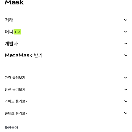
거래
스왑
머니
신규
예측 시장
신규
매수
개발자
무기한 선물
신규
카드
문서 보기
MetaMask 받기
실물자산
mUSD
신규
대시보드
Transaction Shield
수익 창출
Smart Accounts Kit
에이전트 지갑
신규
가격 둘러보기
임베디드 지갑
Snaps
비트코인 가격
환전 둘러보기
MetaMask Connect
이더리움 가격
보상
신규
BTC를 USD로 환전
솔라나 가격
가이드 둘러보기
Snaps
보안
ETH를 USD로 환전
BTC 매수
시바이누 가격
USDT를 INR로 환전
콘텐츠 둘러보기
웹3 서비스
고객 지원
ETH 매수
페페 가격
비트코인 지갑
BTC를 USDT로 환전
SOL 매수
채용
테더 가격
솔라나 지갑
한국어
BTC를 INR로 환전