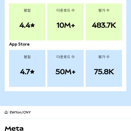
평점
다운로드 수
평가 수
4.4
10M+
483.7K
App Store
평점
다운로드 수
평가 수
4.7
50M+
75.8K
EWYon/CNY
MetaMask 사이트 바닥글