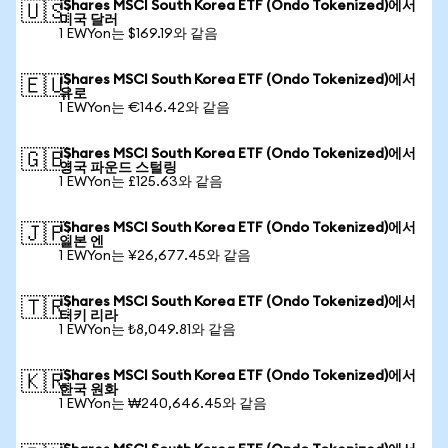
iShares MSCI South Korea ETF (Ondo Tokenized)에서
🇺🇸
미국 달러
1 EWYon는 $169.19와 같음
iShares MSCI South Korea ETF (Ondo Tokenized)에서
🇪🇺
유로
1 EWYon는 €146.42와 같음
iShares MSCI South Korea ETF (Ondo Tokenized)에서
🇬🇧
영국 파운드 스털링
1 EWYon는 £125.63와 같음
iShares MSCI South Korea ETF (Ondo Tokenized)에서
🇯🇵
일본 엔
1 EWYon는 ¥26,677.45와 같음
iShares MSCI South Korea ETF (Ondo Tokenized)에서
🇹🇷
터키 리라
1 EWYon는 ₺8,049.81와 같음
iShares MSCI South Korea ETF (Ondo Tokenized)에서
🇰🇷
한국 원화
1 EWYon는 ₩240,646.45와 같음