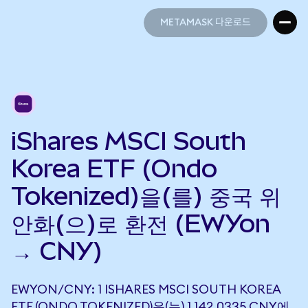
METAMASK 다운로드
METAMASK 다운로드
iShares MSCI South
Korea ETF (Ondo
Tokenized)을(를) 중국 위
안화(으)로 환전 (EWYon
→ CNY)
EWYON/CNY: 1 ISHARES MSCI SOUTH KOREA
ETF (ONDO TOKENIZED)은(는) 1,142.0335 CNY에