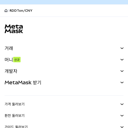
RDDTon/CNY
MetaMask 사이트 바닥글
거래
스왑
머니
신규
예측 시장
신규
매수
개발자
무기한 선물
신규
카드
문서 보기
MetaMask 받기
실물자산
mUSD
신규
대시보드
Transaction Shield
수익 창출
Smart Accounts Kit
에이전트 지갑
신규
가격 둘러보기
임베디드 지갑
Snaps
비트코인 가격
환전 둘러보기
MetaMask Connect
이더리움 가격
보상
신규
BTC를 USD로 환전
솔라나 가격
가이드 둘러보기