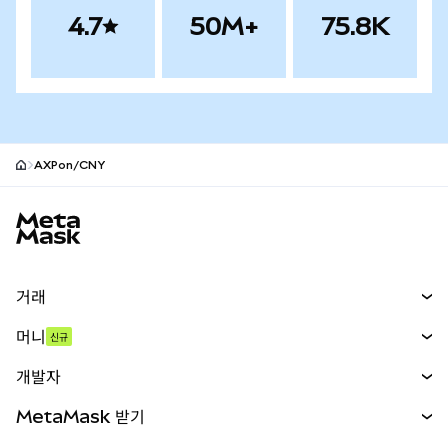
4.7
50M+
75.8K
AXPon/CNY
MetaMask 사이트 바닥글
거래
스왑
머니
신규
예측 시장
신규
매수
개발자
무기한 선물
신규
카드
문서 보기
MetaMask 받기
실물자산
mUSD
신규
대시보드
Transaction Shield