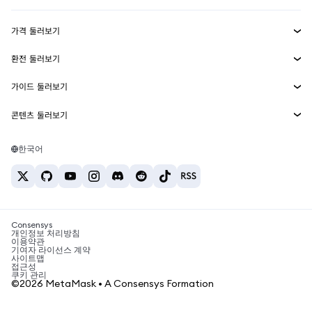
수익 창출
Smart Accounts Kit
에이전트 지갑
신규
가격 둘러보기
임베디드 지갑
Snaps
비트코인 가격
환전 둘러보기
MetaMask Connect
이더리움 가격
보상
신규
BTC를 USD로 환전
솔라나 가격
가이드 둘러보기
Snaps
보안
ETH를 USD로 환전
BTC 매수
시바이누 가격
USDT를 INR로 환전
콘텐츠 둘러보기
웹3 서비스
고객 지원
ETH 매수
페페 가격
비트코인 지갑
BTC를 USDT로 환전
SOL 매수
채용
테더 가격
솔라나 지갑
한국어
BTC를 INR로 환전
PEPE 매수
연락처
USDC 가격
최고의 암호화폐 카드
ETH를 USDT로 환전
USDT 매수
체인링크 가격
최고의 모바일 암호화폐 지갑
USDT를 PHP로 환전
USDC 매수
Polymarket이란?
BTC를 EUR로 환전
SHIB 매수
Consensys
암호화폐 세금 뉴스
개인정보 처리방침
이용약관
BNB 매수
기여자 라이선스 계약
암호화폐 매수 방법
사이트맵
접근성
비트코인 매도 방법
쿠키 관리
©2026 MetaMask • A Consensys Formation