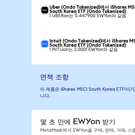
Uber (Ondo Tokenized)에서 iShares MS
South Korea ETF (Ondo Tokenized)
1 UBERon는 0.447900 EWYon와 같음
Intuit (Ondo Tokenized)에서 iShares M
South Korea ETF (Ondo Tokenized)
1 INTUon는 2.0001 EWYon와 같음
면책 조항
이 제품은 iShares MSCI South Korea
니다.
몇 초 만에 EWYon 받기
MetaMask에서 EWYon을 구매, 판매, 거래,