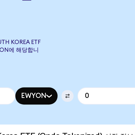
UTH KOREA ETF
MCION에 해당합니
EWYON