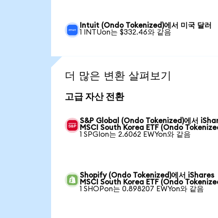
Intuit (Ondo Tokenized)에서 미국 달러
1 INTUon는 $332.46와 같음
더 많은 변환 살펴보기
고급 자산 전환
S&P Global (Ondo Tokenized)에서 iSha
MSCI South Korea ETF (Ondo Tokenize
1 SPGIon는 2.6062 EWYon와 같음
Shopify (Ondo Tokenized)에서 iShares
MSCI South Korea ETF (Ondo Tokenize
1 SHOPon는 0.898207 EWYon와 같음