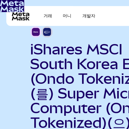
거래
머니
개발자
iShares MSCI
South Korea 
(Ondo Tokeni
(를) Super Mic
Computer (O
Tokenized)(으