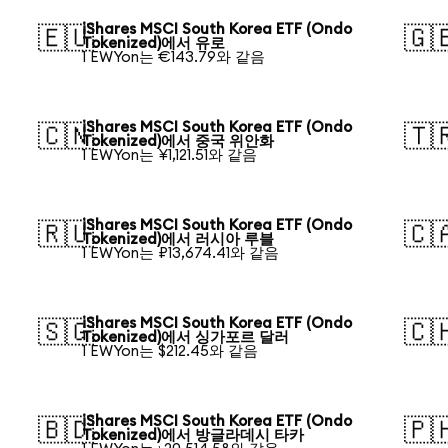
iShares MSCI South Korea ETF (Ondo
🇪🇺
🇬
Tokenized)에서 유로
1 EWYon는 €143.79와 같음
iShares MSCI South Korea ETF (Ondo
🇨🇳
🇹
Tokenized)에서 중국 위안화
1 EWYon는 ¥1,121.51와 같음
iShares MSCI South Korea ETF (Ondo
🇷🇺
🇨
Tokenized)에서 러시아 루블
1 EWYon는 ₽13,674.41와 같음
iShares MSCI South Korea ETF (Ondo
🇸🇬
🇨
Tokenized)에서 싱가포르 달러
1 EWYon는 $212.45와 같음
iShares MSCI South Korea ETF (Ondo
🇧🇩
🇵
Tokenized)에서 방글라데시 타카