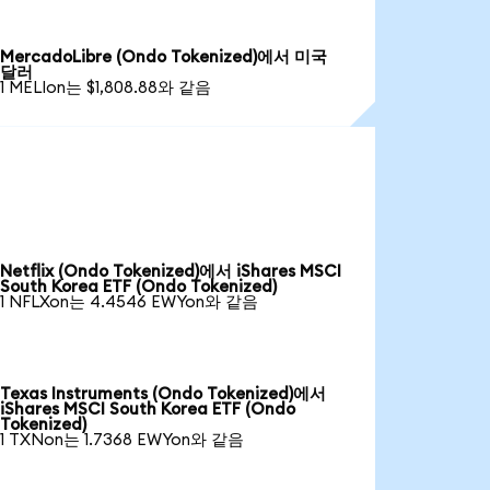
MercadoLibre (Ondo Tokenized)에서 미국
달러
1 MELIon는 $1,808.88와 같음
Netflix (Ondo Tokenized)에서 iShares MSCI
South Korea ETF (Ondo Tokenized)
1 NFLXon는 4.4546 EWYon와 같음
Texas Instruments (Ondo Tokenized)에서
iShares MSCI South Korea ETF (Ondo
Tokenized)
1 TXNon는 1.7368 EWYon와 같음