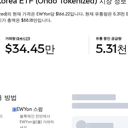
Korea ETF (Ondo Tokenized) 시장 정보
okenized)의 현재 가격은 EWYon당 $166.22입니다. 현재 유통량은 5.31천 E
)의 시가 총액은 $88.18만입니다.
거래량
(24시간)
유통 중인 공급량
$34.45만
5.31천
용 방법
거래
EWYon 스왑
금으
블록체인 전반에서
EWYon을(를) 거래하
세요.