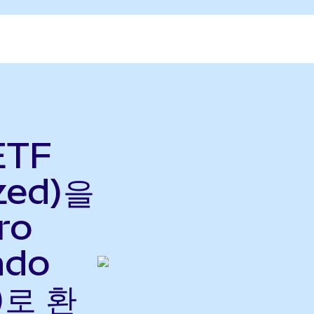
ETF
zed)을
ro
ndo
)로 환