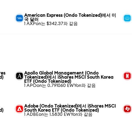
American Express (Ondo Tokenized)에서 미
국 달러
1 AXPon는 $342.37와 같음
res
Apollo Global Management (Ondo
d)
Tokenized)에서 iShares MSCI South Korea
ETF (Ondo Tokenized)
1 APOon는 0.791060 EWYon와 같음
Adobe (Ondo Tokenized)에서 iShares MSCI
d)
South Korea ETF (Ondo Tokenized)
1 ADBEon는 1.5830 EWYon와 같음