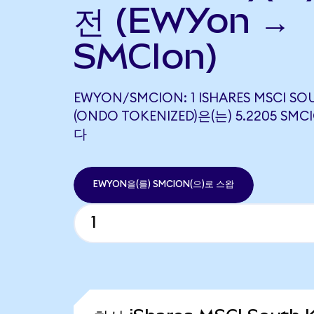
전 (EWYon →
SMCIon)
EWYON/SMCION: 1 ISHARES MSCI SO
(ONDO TOKENIZED)은(는) 5.2205 S
다
EWYON을(를) SMCION(으)로 스왑