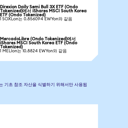
Direxion Daily Semi Bull 3X ETF (Ondo
Tokenized)에서 iShares MSCI South Korea
ETF (Ondo Tokenized)
1 SOXLon는 0.856094 EWYon와 같음
MercadoLibre (Ondo Tokenized)에서
iShares MSCI South Korea ETF (Ondo
Tokenized)
1 MELIon는 10.8824 EWYon와 같음
기타 상표는 기초 참조 자산을 식별하기 위해서만 사용됩