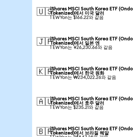
iShares MSCI South Korea ETF (Ondo
🇺🇸
Tokenized)에서 미국 달러
1 EWYon는 $166.22와 같음
iShares MSCI South Korea ETF (Ondo
🇯🇵
Tokenized)에서 일본 엔
1 EWYon는 ¥26,230.66와 같음
iShares MSCI South Korea ETF (Ondo
🇰🇷
Tokenized)에서 한국 원화
1 EWYon는 ₩234,022.26와 같음
iShares MSCI South Korea ETF (Ondo
🇦🇺
Tokenized)에서 호주 달러
1 EWYon는 $235.21와 같음
iShares MSCI South Korea ETF (Ondo
🇧🇷
Tokenized)에서 브라질 헤알