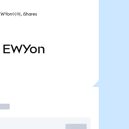
WYon이며, iShares
EWYon