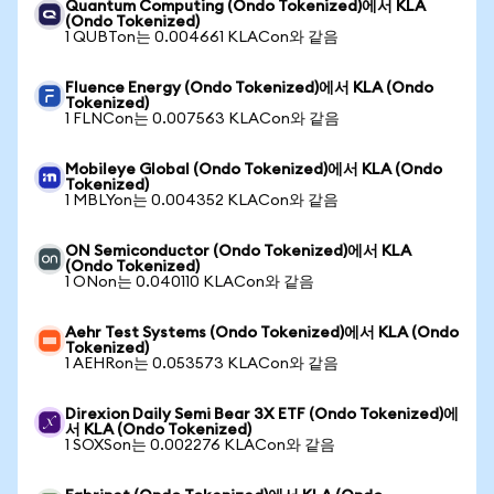
Quantum Computing (Ondo Tokenized)에서 KLA
(Ondo Tokenized)
1 QUBTon는 0.004661 KLACon와 같음
Fluence Energy (Ondo Tokenized)에서 KLA (Ondo
Tokenized)
1 FLNCon는 0.007563 KLACon와 같음
Mobileye Global (Ondo Tokenized)에서 KLA (Ondo
Tokenized)
1 MBLYon는 0.004352 KLACon와 같음
ON Semiconductor (Ondo Tokenized)에서 KLA
(Ondo Tokenized)
1 ONon는 0.040110 KLACon와 같음
Aehr Test Systems (Ondo Tokenized)에서 KLA (Ondo
Tokenized)
1 AEHRon는 0.053573 KLACon와 같음
Direxion Daily Semi Bear 3X ETF (Ondo Tokenized)에
서 KLA (Ondo Tokenized)
1 SOXSon는 0.002276 KLACon와 같음