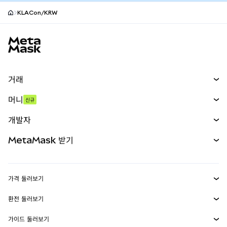
KLACon/KRW
MetaMask 사이트 바닥글
거래
스왑
머니
신규
예측 시장
신규
매수
개발자
무기한 선물
신규
카드
문서 보기
MetaMask 받기
실물자산
mUSD
신규
대시보드
Transaction Shield
수익 창출
Smart Accounts Kit
에이전트 지갑
신규
가격 둘러보기
임베디드 지갑
Snaps
비트코인 가격
환전 둘러보기
MetaMask Connect
이더리움 가격
보상
신규
BTC를 USD로 환전
솔라나 가격
가이드 둘러보기
Snaps
보안
ETH를 USD로 환전