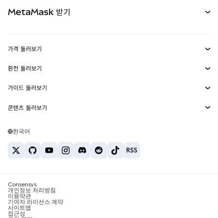
카드
문서 보기
MetaMask 받기
실물자산
mUSD
신규
대시보드
Transaction Shield
수익 창출
Smart Accounts Kit
에이전트 지갑
신규
가격 둘러보기
임베디드 지갑
Snaps
비트코인 가격
환전 둘러보기
MetaMask Connect
이더리움 가격
보상
신규
BTC를 USD로 환전
솔라나 가격
가이드 둘러보기
Snaps
보안
ETH를 USD로 환전
BTC 매수
시바이누 가격
USDT를 INR로 환전
콘텐츠 둘러보기
웹3 서비스
고객 지원
ETH 매수
페페 가격
비트코인 지갑
BTC를 USDT로 환전
SOL 매수
채용
테더 가격
솔라나 지갑
한국어
BTC를 INR로 환전
PEPE 매수
연락처
USDC 가격
최고의 암호화폐 카드
ETH를 USDT로 환전
USDT 매수
체인링크 가격
최고의 모바일 암호화폐 지갑
USDT를 PHP로 환전
USDC 매수
Polymarket이란?
BTC를 EUR로 환전
SHIB 매수
Consensys
암호화폐 세금 뉴스
개인정보 처리방침
이용약관
BNB 매수
기여자 라이선스 계약
암호화폐 매수 방법
사이트맵
접근성