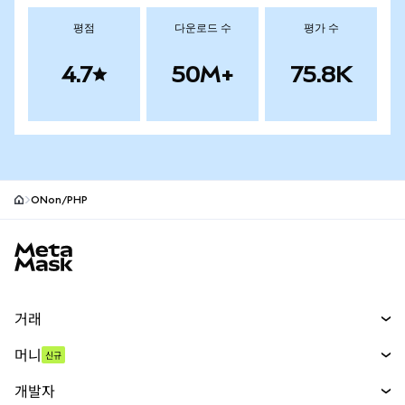
평점
다운로드 수
평가 수
4.7
50M+
75.8K
ONon/PHP
MetaMask 사이트 바닥글
거래
스왑
머니
신규
예측 시장
신규
매수
개발자
무기한 선물
신규