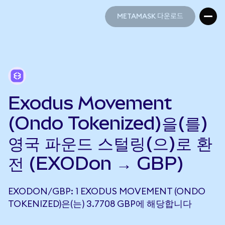
METAMASK 다운로드
METAMASK 다운로드
Exodus Movement
(Ondo Tokenized)을(를)
영국 파운드 스털링(으)로 환
전 (EXODon → GBP)
EXODON/GBP: 1 EXODUS MOVEMENT (ONDO
TOKENIZED)은(는) 3.7708 GBP에 해당합니다