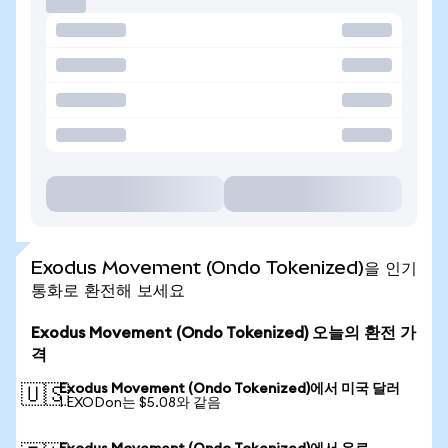
Exodus Movement (Ondo Tokenized)을 인기
통화로 환전해 보세요
Exodus Movement (Ondo Tokenized) 오늘의 환전 가
격
Exodus Movement (Ondo Tokenized)에서 미국 달러
🇺🇸
1 EXODon는 $5.08와 같음