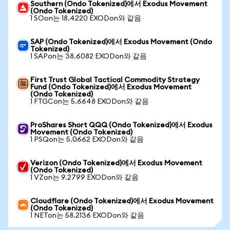
Southern (Ondo Tokenized)에서 Exodus Movement
(Ondo Tokenized)
1 SOon는 18.4220 EXODon와 같음
SAP (Ondo Tokenized)에서 Exodus Movement (Ondo
Tokenized)
1 SAPon는 38.6082 EXODon와 같음
First Trust Global Tactical Commodity Strategy
Fund (Ondo Tokenized)에서 Exodus Movement
(Ondo Tokenized)
1 FTGCon는 5.6648 EXODon와 같음
ProShares Short QQQ (Ondo Tokenized)에서 Exodus
Movement (Ondo Tokenized)
1 PSQon는 5.0662 EXODon와 같음
Verizon (Ondo Tokenized)에서 Exodus Movement
(Ondo Tokenized)
1 VZon는 9.2799 EXODon와 같음
Cloudflare (Ondo Tokenized)에서 Exodus Movement
(Ondo Tokenized)
1 NETon는 58.2136 EXODon와 같음