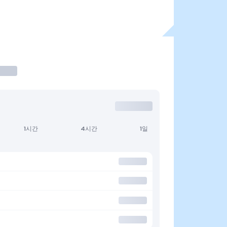
1시간
4시간
1일