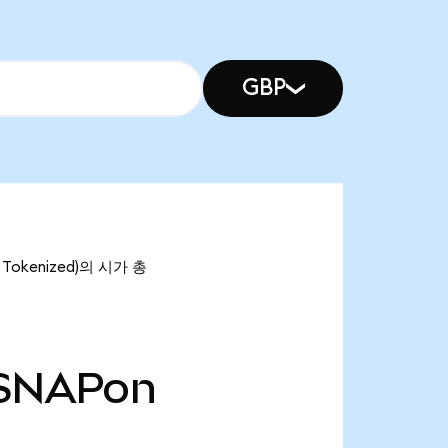
GBP
Tokenized)의 시가 총
SNAPon