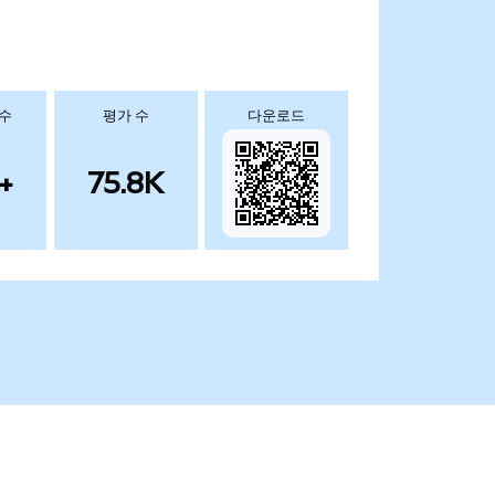
 수
평가 수
다운로드
+
75.8K