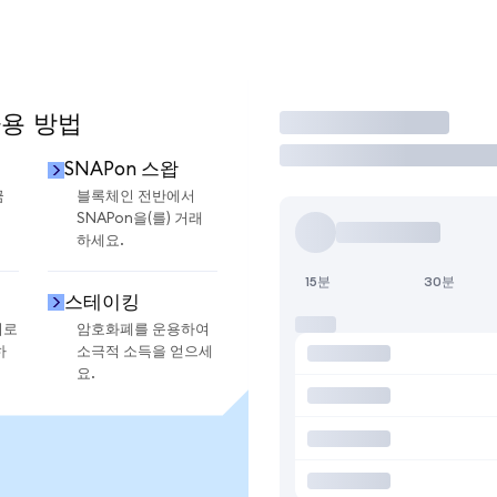
사용 방법
거래
SNAPon 스왑
금
블록체인 전반에서
SNAPon을(를) 거래
하세요.
15분
30분
스테이킹
지로
암호화폐를 운용하여
하
소극적 소득을 얻으세
요.