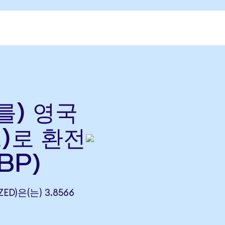
(를) 영국
)로 환전
BP)
ED)은(는) 3.8566