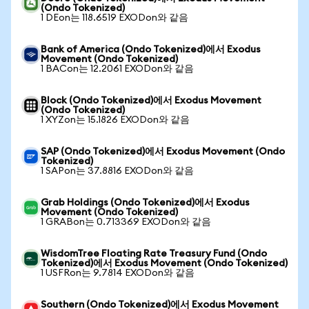
(Ondo Tokenized)
1 DEon는 118.6519 EXODon와 같음
Bank of America (Ondo Tokenized)에서 Exodus
Movement (Ondo Tokenized)
1 BACon는 12.2061 EXODon와 같음
Block (Ondo Tokenized)에서 Exodus Movement
(Ondo Tokenized)
1 XYZon는 15.1826 EXODon와 같음
SAP (Ondo Tokenized)에서 Exodus Movement (Ondo
Tokenized)
1 SAPon는 37.8816 EXODon와 같음
Grab Holdings (Ondo Tokenized)에서 Exodus
Movement (Ondo Tokenized)
1 GRABon는 0.713369 EXODon와 같음
WisdomTree Floating Rate Treasury Fund (Ondo
Tokenized)에서 Exodus Movement (Ondo Tokenized)
1 USFRon는 9.7814 EXODon와 같음
Southern (Ondo Tokenized)에서 Exodus Movement