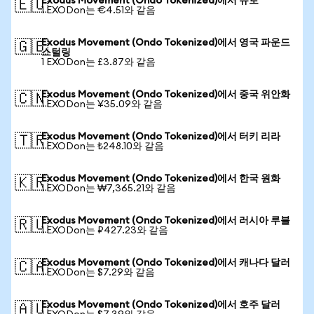
Exodus Movement (Ondo Tokenized)에서 유로
🇪🇺
1 EXODon는 €4.51와 같음
Exodus Movement (Ondo Tokenized)에서 영국 파운드
🇬🇧
스털링
1 EXODon는 £3.87와 같음
Exodus Movement (Ondo Tokenized)에서 중국 위안화
🇨🇳
1 EXODon는 ¥35.09와 같음
Exodus Movement (Ondo Tokenized)에서 터키 리라
🇹🇷
1 EXODon는 ₺248.10와 같음
Exodus Movement (Ondo Tokenized)에서 한국 원화
🇰🇷
1 EXODon는 ₩7,365.21와 같음
Exodus Movement (Ondo Tokenized)에서 러시아 루블
🇷🇺
1 EXODon는 ₽427.23와 같음
Exodus Movement (Ondo Tokenized)에서 캐나다 달러
🇨🇦
1 EXODon는 $7.29와 같음
Exodus Movement (Ondo Tokenized)에서 호주 달러
🇦🇺