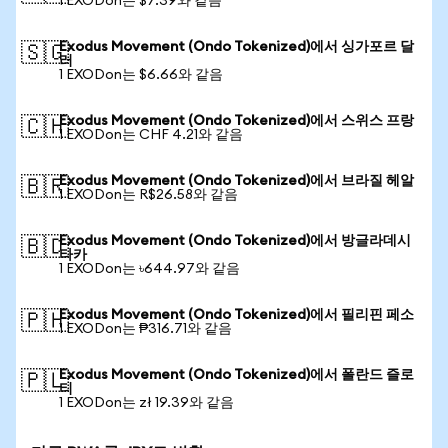
1 EXODon는 $7.39와 같음
Exodus Movement (Ondo Tokenized)에서 싱가포르 달
🇸🇬
러
1 EXODon는 $6.66와 같음
Exodus Movement (Ondo Tokenized)에서 스위스 프랑
🇨🇭
1 EXODon는 CHF 4.21와 같음
Exodus Movement (Ondo Tokenized)에서 브라질 헤알
🇧🇷
1 EXODon는 R$26.58와 같음
Exodus Movement (Ondo Tokenized)에서 방글라데시
🇧🇩
타카
1 EXODon는 ৳644.97와 같음
Exodus Movement (Ondo Tokenized)에서 필리핀 페소
🇵🇭
1 EXODon는 ₱316.71와 같음
Exodus Movement (Ondo Tokenized)에서 폴란드 즐로
🇵🇱
티
1 EXODon는 zł 19.39와 같음