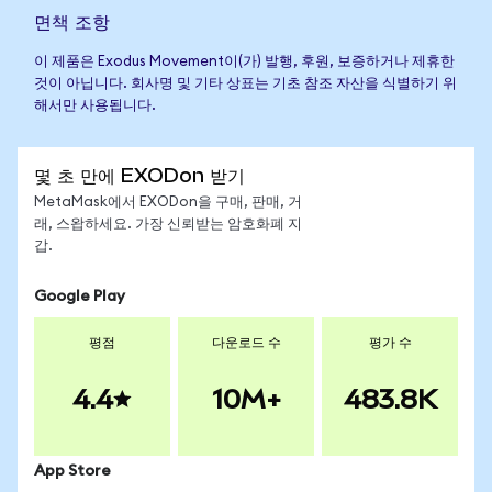
면책 조항
이 제품은 Exodus Movement이(가) 발행, 후원, 보증하거나 제휴한
것이 아닙니다. 회사명 및 기타 상표는 기초 참조 자산을 식별하기 위
해서만 사용됩니다.
몇 초 만에 EXODon 받기
MetaMask에서 EXODon을 구매, 판매, 거
래, 스왑하세요. 가장 신뢰받는 암호화폐 지
갑.
Google Play
평점
다운로드 수
평가 수
4.4
10M+
483.8K
App Store