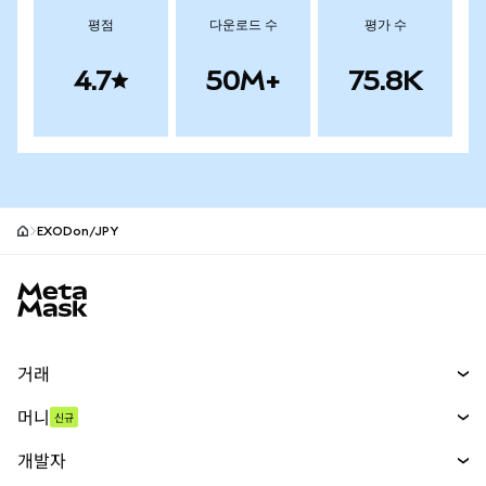
평점
다운로드 수
평가 수
4.7
50M+
75.8K
EXODon/JPY
MetaMask 사이트 바닥글
거래
스왑
머니
신규
예측 시장
신규
매수
개발자
무기한 선물
신규
카드
문서 보기