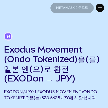
METAMASK 다운로드
METAMASK 다운로드
Exodus Movement
(Ondo Tokenized)을(를)
일본 엔(으)로 환전
(EXODon → JPY)
EXODON/JPY: 1 EXODUS MOVEMENT (ONDO
TOKENIZED)은(는) 823.5638 JPY에 해당합니다