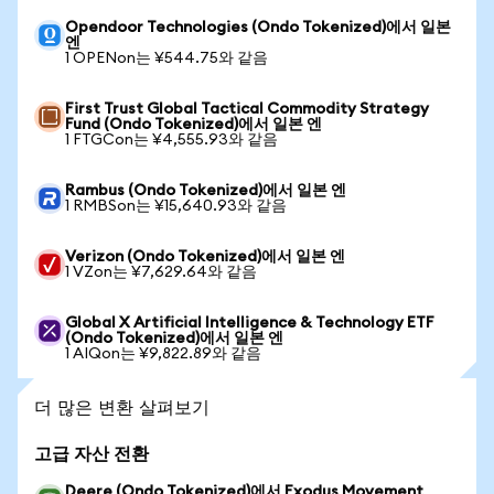
Opendoor Technologies (Ondo Tokenized)에서 일본
엔
1 OPENon는 ¥544.75와 같음
First Trust Global Tactical Commodity Strategy
Fund (Ondo Tokenized)에서 일본 엔
1 FTGCon는 ¥4,555.93와 같음
Rambus (Ondo Tokenized)에서 일본 엔
1 RMBSon는 ¥15,640.93와 같음
Verizon (Ondo Tokenized)에서 일본 엔
1 VZon는 ¥7,629.64와 같음
Global X Artificial Intelligence & Technology ETF
(Ondo Tokenized)에서 일본 엔
1 AIQon는 ¥9,822.89와 같음
더 많은 변환 살펴보기
고급 자산 전환
Deere (Ondo Tokenized)에서 Exodus Movement