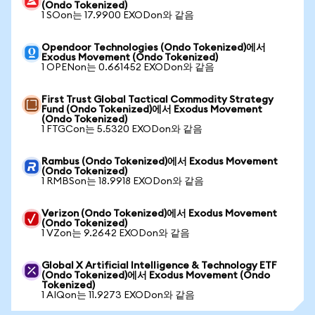
(Ondo Tokenized)
1 SOon는 17.9900 EXODon와 같음
Opendoor Technologies (Ondo Tokenized)에서
Exodus Movement (Ondo Tokenized)
1 OPENon는 0.661452 EXODon와 같음
First Trust Global Tactical Commodity Strategy
Fund (Ondo Tokenized)에서 Exodus Movement
(Ondo Tokenized)
1 FTGCon는 5.5320 EXODon와 같음
Rambus (Ondo Tokenized)에서 Exodus Movement
(Ondo Tokenized)
1 RMBSon는 18.9918 EXODon와 같음
Verizon (Ondo Tokenized)에서 Exodus Movement
(Ondo Tokenized)
1 VZon는 9.2642 EXODon와 같음
Global X Artificial Intelligence & Technology ETF
(Ondo Tokenized)에서 Exodus Movement (Ondo
Tokenized)
1 AIQon는 11.9273 EXODon와 같음