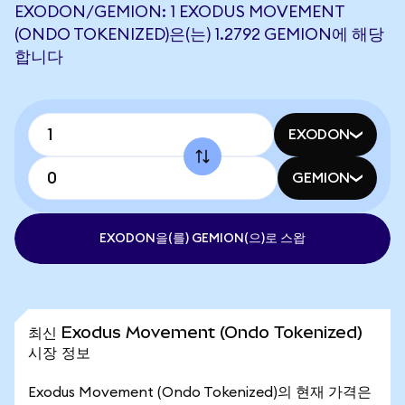
EXODON/GEMION: 1 EXODUS MOVEMENT
(ONDO TOKENIZED)은(는) 1.2792 GEMION에 해당
합니다
EXODON
GEMION
EXODON을(를) GEMION(으)로 스왑
최신 Exodus Movement (Ondo Tokenized)
시장 정보
Exodus Movement (Ondo Tokenized)의 현재 가격은