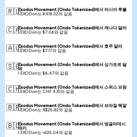
Exodus Movement (Ondo Tokenized)에서 러시아 루블
🇷🇺
1 EXODon는 ₽418.32와 같음
Exodus Movement (Ondo Tokenized)에서 캐나다 달러
🇨🇦
1 EXODon는 $7.06와 같음
Exodus Movement (Ondo Tokenized)에서 호주 달러
🇦🇺
1 EXODon는 $7.17와 같음
Exodus Movement (Ondo Tokenized)에서 싱가포르 달
🇸🇬
러
1 EXODon는 $6.47와 같음
Exodus Movement (Ondo Tokenized)에서 스위스 프랑
🇨🇭
1 EXODon는 CHF 4.10와 같음
Exodus Movement (Ondo Tokenized)에서 브라질 헤알
🇧🇷
1 EXODon는 R$25.82와 같음
Exodus Movement (Ondo Tokenized)에서 방글라데시
🇧🇩
타카
1 EXODon는 ৳625.04와 같음