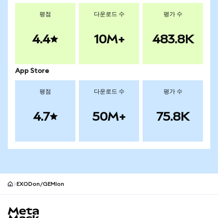
평점
다운로드 수
평가 수
4.4
10M+
483.8K
App Store
평점
다운로드 수
평가 수
4.7
50M+
75.8K
EXODon/GEMIon
MetaMask 사이트 바닥글