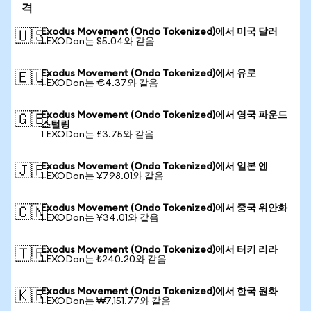
격
Exodus Movement (Ondo Tokenized)에서 미국 달러
🇺🇸
1 EXODon는 $5.04와 같음
Exodus Movement (Ondo Tokenized)에서 유로
🇪🇺
1 EXODon는 €4.37와 같음
Exodus Movement (Ondo Tokenized)에서 영국 파운드
🇬🇧
스털링
1 EXODon는 £3.75와 같음
Exodus Movement (Ondo Tokenized)에서 일본 엔
🇯🇵
1 EXODon는 ¥798.01와 같음
Exodus Movement (Ondo Tokenized)에서 중국 위안화
🇨🇳
1 EXODon는 ¥34.01와 같음
Exodus Movement (Ondo Tokenized)에서 터키 리라
🇹🇷
1 EXODon는 ₺240.20와 같음
Exodus Movement (Ondo Tokenized)에서 한국 원화
🇰🇷
1 EXODon는 ₩7,151.77와 같음