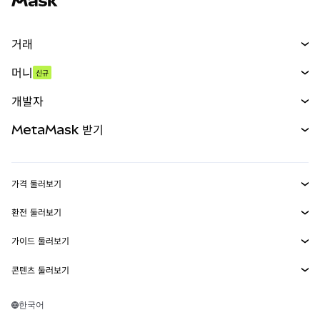
거래
스왑
머니
신규
예측 시장
신규
매수
개발자
무기한 선물
신규
카드
문서 보기
MetaMask 받기
실물자산
mUSD
신규
대시보드
Transaction Shield
수익 창출
Smart Accounts Kit
에이전트 지갑
신규
가격 둘러보기
임베디드 지갑
Snaps
비트코인 가격
환전 둘러보기
MetaMask Connect
이더리움 가격
보상
신규
BTC를 USD로 환전
솔라나 가격
가이드 둘러보기
Snaps
보안
ETH를 USD로 환전
BTC 매수
시바이누 가격
USDT를 INR로 환전
콘텐츠 둘러보기
웹3 서비스
고객 지원
ETH 매수
페페 가격
비트코인 지갑
BTC를 USDT로 환전
SOL 매수
채용
테더 가격
솔라나 지갑
한국어
BTC를 INR로 환전
PEPE 매수