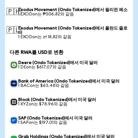
Exodus Movement (Ondo Tokenized)에서 필리핀 페소
🇵🇭
1 EXODon는 ₱306.82와 같음
Exodus Movement (Ondo Tokenized)에서 폴란드 즐로
🇵🇱
티
1 EXODon는 zł 18.82와 같음
다른 RWA를 USD로 변환
Deere (Ondo Tokenized)에서 미국 달러
1 DEon는 $617.07와 같음
Bank of America (Ondo Tokenized)에서 미국 달러
1 BACon는 $63.48와 같음
Block (Ondo Tokenized)에서 미국 달러
1 XYZon는 $78.96와 같음
SAP (Ondo Tokenized)에서 미국 달러
1 SAPon는 $197.01와 같음
Grab Holdings (Ondo Tokenized)에서 미국 달러