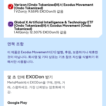
Verizon (Ondo Tokenized)에서 Exodus Movement
(Ondo Tokenized)
1 VZon는 9.5595 EXODon와 같음
Global X Artificial Intelligence & Technology ETF
(Ondo Tokenized)에서 Exodus Movement (Ondo
Tokenized)
1 AIQon는 12.3075 EXODon와 같음
면책 조항
이 제품은 Exodus Movement이(가) 발행, 후원, 보증하거나 제휴한
것이 아닙니다. 회사명 및 기타 상표는 기초 참조 자산을 식별하기 위
해서만 사용됩니다.
몇 초 만에 EXODon 받기
MetaMask에서 EXODon을 구매, 판매, 거
래, 스왑하세요. 가장 신뢰받는 암호화폐 지
갑.
Google Play