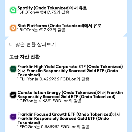
Spotify (Ondo Tokenized)에서 유로
1 SPOTon는 €417.75와 같음
Riot Platforms (Ondo Tokenized)에서 유로
1 RIOTon는 €17.93와 같음
더 많은 변환 살펴보기
고급 자산 전환
Franklin High Yield Corporate ETF (Ondo Tokenized)
에서 Franklin Responsibly Sourced Gold ETF (Ondo
Tokenized)
1 FLHYon는 0.426936 FGDLon와 같음
Constellation Energy (Ondo Tokenized)에서 Franklin
Responsibly Sourced Gold ETF (Ondo Tokenized)
1 CEGon는 4.6391 FGDLon와 같음
Franklin Focused Growth ETF (Ondo Tokenized)에서
Franklin Responsibly Sourced Gold ETF (Ondo
Tokenized)
1 FFOGon는 0.868982 FGDLon와 같음