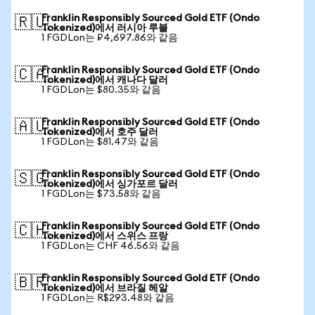
Franklin Responsibly Sourced Gold ETF (Ondo
🇷🇺
Tokenized)에서 러시아 루블
1 FGDLon는 ₽4,697.86와 같음
Franklin Responsibly Sourced Gold ETF (Ondo
🇨🇦
Tokenized)에서 캐나다 달러
1 FGDLon는 $80.35와 같음
Franklin Responsibly Sourced Gold ETF (Ondo
🇦🇺
Tokenized)에서 호주 달러
1 FGDLon는 $81.47와 같음
Franklin Responsibly Sourced Gold ETF (Ondo
🇸🇬
Tokenized)에서 싱가포르 달러
1 FGDLon는 $73.58와 같음
Franklin Responsibly Sourced Gold ETF (Ondo
🇨🇭
Tokenized)에서 스위스 프랑
1 FGDLon는 CHF 46.56와 같음
Franklin Responsibly Sourced Gold ETF (Ondo
🇧🇷
Tokenized)에서 브라질 헤알
1 FGDLon는 R$293.48와 같음