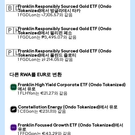
Franklin Responsibly Sourced Gold ETF (Ondo
🇧🇩
Tokenized)에서 방글라데시 타카
1 FGDLon는 ৳7,105.57와 같음
Franklin Responsibly Sourced Gold ETF (Ondo
🇵🇭
Tokenized)에서 필리핀 페소
1 FGDLon는 ₱3,495.07와 같음
Franklin Responsibly Sourced Gold ETF (Ondo
🇵🇱
Tokenized)에서 폴란드 즐로티
1 FGDLon는 zł 214.05와 같음
다른 RWA를 EUR로 변환
Franklin High Yield Corporate ETF (Ondo Tokenized)
에서 유로
1 FLHYon는 €21.27와 같음
Constellation Energy (Ondo Tokenized)에서 유로
1 CEGon는 €231.11와 같음
Franklin Focused Growth ETF (Ondo Tokenized)에서
유로
1 FFOGon는 €43.29와 같음