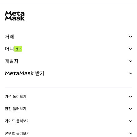
MetaMask 사이트 바닥글
거래
스왑
머니
신규
예측 시장
신규
매수
개발자
무기한 선물
신규
카드
문서 보기
MetaMask 받기
실물자산
mUSD
신규
대시보드
Transaction Shield
수익 창출
Smart Accounts Kit
에이전트 지갑
신규
가격 둘러보기
임베디드 지갑
Snaps
비트코인 가격
환전 둘러보기
MetaMask Connect
이더리움 가격
보상
신규
BTC를 USD로 환전
솔라나 가격
가이드 둘러보기
Snaps
보안
ETH를 USD로 환전
BTC 매수
시바이누 가격
USDT를 INR로 환전
콘텐츠 둘러보기
웹3 서비스
고객 지원
ETH 매수