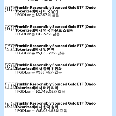
Franklin Responsibly Sourced Gold ETF (Ondo
🇺🇸
Tokenized)에서 미국 달러
1 FGDLon는 $57.57와 같음
Franklin Responsibly Sourced Gold ETF (Ondo
🇬🇧
Tokenized)에서 영국 파운드 스털링
1 FGDLon는 £42.67와 같음
Franklin Responsibly Sourced Gold ETF (Ondo
🇯🇵
Tokenized)에서 일본 엔
1 FGDLon는 ¥9,085.29와 같음
Franklin Responsibly Sourced Gold ETF (Ondo
🇨🇳
Tokenized)에서 중국 위안화
1 FGDLon는 ¥388.45와 같음
Franklin Responsibly Sourced Gold ETF (Ondo
🇹🇷
Tokenized)에서 터키 리라
1 FGDLon는 ₺2,746.08와 같음
Franklin Responsibly Sourced Gold ETF (Ondo
🇰🇷
Tokenized)에서 한국 원화
1 FGDLon는 ₩81,054.58와 같음