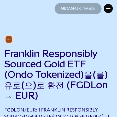
METAMASK 다운로드
METAMASK 다운로드
Franklin Responsibly
Sourced Gold ETF
(Ondo Tokenized)을(를)
유로(으)로 환전 (FGDLon
→ EUR)
FGDLON/EUR: 1 FRANKLIN RESPONSIBLY
SOURCED GOLD ETF (ONDO TOKENIZED)은(는)