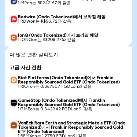
1 MPon는 R$242.67와 같음
Redwire (Ondo Tokenized)에서 브라질 헤알
1 RDWon는 R$53.72와 같음
IonQ (Ondo Tokenized)에서 브라질 헤알
1 IONQon는 R$208.27와 같음
더 많은 변환 살펴보기
고급 자산 전환
Riot Platforms (Ondo Tokenized)에서 Franklin
Responsibly Sourced Gold ETF (Ondo Tokenized)
1 RIOTon는 0.387507 FGDLon와 같음
GameStop (Ondo Tokenized)에서 Franklin
Responsibly Sourced Gold ETF (Ondo Tokenized)
1 GMEon는 0.342342 FGDLon와 같음
VanEck Rare Earth and Strategic Metals ETF (Ondo
Tokenized)에서 Franklin Responsibly Sourced Gold
ETF (Ondo Tokenized)
1 REMXon는 1.2750 FGDLon와 같음