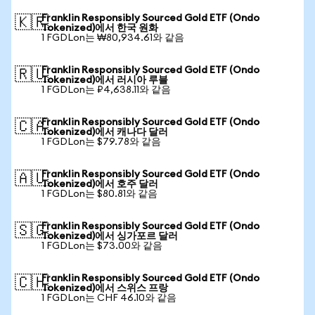
Franklin Responsibly Sourced Gold ETF (Ondo
🇰🇷
Tokenized)에서 한국 원화
1 FGDLon는 ₩80,934.61와 같음
Franklin Responsibly Sourced Gold ETF (Ondo
🇷🇺
Tokenized)에서 러시아 루블
1 FGDLon는 ₽4,638.11와 같음
Franklin Responsibly Sourced Gold ETF (Ondo
🇨🇦
Tokenized)에서 캐나다 달러
1 FGDLon는 $79.78와 같음
Franklin Responsibly Sourced Gold ETF (Ondo
🇦🇺
Tokenized)에서 호주 달러
1 FGDLon는 $80.81와 같음
Franklin Responsibly Sourced Gold ETF (Ondo
🇸🇬
Tokenized)에서 싱가포르 달러
1 FGDLon는 $73.00와 같음
Franklin Responsibly Sourced Gold ETF (Ondo
🇨🇭
Tokenized)에서 스위스 프랑
1 FGDLon는 CHF 46.10와 같음