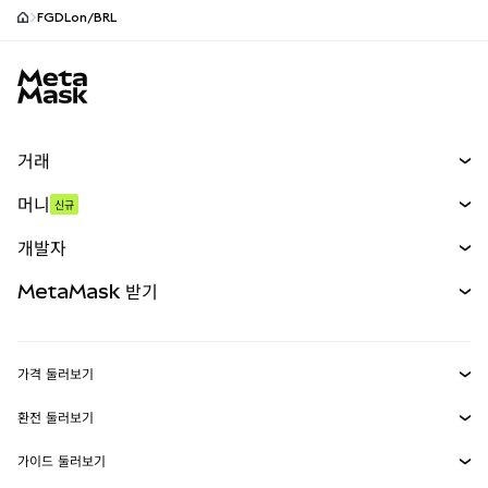
FGDLon/BRL
MetaMask 사이트 바닥글
거래
스왑
머니
신규
예측 시장
신규
매수
개발자
무기한 선물
신규
카드
문서 보기
MetaMask 받기
실물자산
mUSD
신규
대시보드
Transaction Shield
수익 창출
Smart Accounts Kit
에이전트 지갑
신규
가격 둘러보기
임베디드 지갑
Snaps
비트코인 가격
환전 둘러보기
MetaMask Connect
이더리움 가격
보상
신규
BTC를 USD로 환전
솔라나 가격
가이드 둘러보기
Snaps
보안
ETH를 USD로 환전
BTC 매수