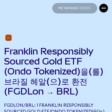
METAMASK 다운로드
METAMASK 다운로드
Franklin Responsibly
Sourced Gold ETF
(Ondo Tokenized)을(를)
브라질 헤알(으)로 환전
(FGDLon → BRL)
FGDLON/BRL: 1 FRANKLIN RESPONSIBLY
SOURCED GOLD ETF (ONDO TOKENIZED)은(는)