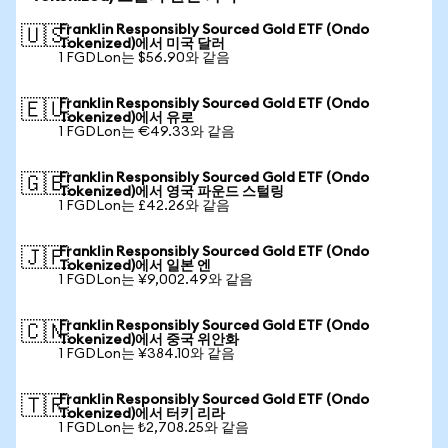
Franklin Responsibly Sourced Gold ETF (Ondo
🇺🇸
Tokenized)에서 미국 달러
1 FGDLon는 $56.90와 같음
Franklin Responsibly Sourced Gold ETF (Ondo
🇪🇺
Tokenized)에서 유로
1 FGDLon는 €49.33와 같음
Franklin Responsibly Sourced Gold ETF (Ondo
🇬🇧
Tokenized)에서 영국 파운드 스털링
1 FGDLon는 £42.26와 같음
Franklin Responsibly Sourced Gold ETF (Ondo
🇯🇵
Tokenized)에서 일본 엔
1 FGDLon는 ¥9,002.49와 같음
Franklin Responsibly Sourced Gold ETF (Ondo
🇨🇳
Tokenized)에서 중국 위안화
1 FGDLon는 ¥384.10와 같음
Franklin Responsibly Sourced Gold ETF (Ondo
🇹🇷
Tokenized)에서 터키 리라
1 FGDLon는 ₺2,708.25와 같음