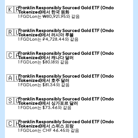
Franklin Responsibly Sourced Gold ETF (Ondo
🇰🇷
Tokenized)에서 한국 원화
1 FGDLon는 ₩80,921.95와 같음
Franklin Responsibly Sourced Gold ETF (Ondo
🇷🇺
Tokenized)에서 러시아 루블
1 FGDLon는 ₽4,728.44와 같음
Franklin Responsibly Sourced Gold ETF (Ondo
🇨🇦
Tokenized)에서 캐나다 달러
1 FGDLon는 $80.18와 같음
Franklin Responsibly Sourced Gold ETF (Ondo
🇦🇺
Tokenized)에서 호주 달러
1 FGDLon는 $81.34와 같음
Franklin Responsibly Sourced Gold ETF (Ondo
🇸🇬
Tokenized)에서 싱가포르 달러
1 FGDLon는 $73.46와 같음
Franklin Responsibly Sourced Gold ETF (Ondo
🇨🇭
Tokenized)에서 스위스 프랑
1 FGDLon는 CHF 46.45와 같음