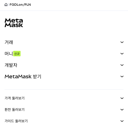
FGDLon/PLN
MetaMask 사이트 바닥글
거래
스왑
머니
신규
예측 시장
신규
매수
개발자
무기한 선물
신규
카드
문서 보기
MetaMask 받기
실물자산
mUSD
신규
대시보드
Transaction Shield
수익 창출
Smart Accounts Kit
에이전트 지갑
신규
가격 둘러보기
임베디드 지갑
Snaps
비트코인 가격
환전 둘러보기
MetaMask Connect
이더리움 가격
보상
신규
BTC를 USD로 환전
솔라나 가격
가이드 둘러보기
Snaps
보안
ETH를 USD로 환전
BTC 매수