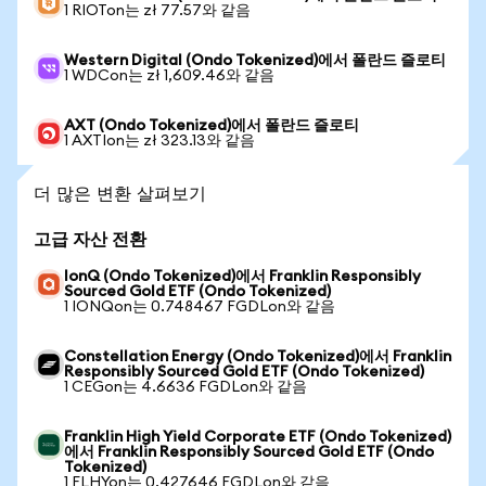
1 RIOTon는 zł 77.57와 같음
Western Digital (Ondo Tokenized)에서 폴란드 즐로티
1 WDCon는 zł 1,609.46와 같음
AXT (Ondo Tokenized)에서 폴란드 즐로티
1 AXTIon는 zł 323.13와 같음
더 많은 변환 살펴보기
고급 자산 전환
IonQ (Ondo Tokenized)에서 Franklin Responsibly
Sourced Gold ETF (Ondo Tokenized)
1 IONQon는 0.748467 FGDLon와 같음
Constellation Energy (Ondo Tokenized)에서 Franklin
Responsibly Sourced Gold ETF (Ondo Tokenized)
1 CEGon는 4.6636 FGDLon와 같음
Franklin High Yield Corporate ETF (Ondo Tokenized)
에서 Franklin Responsibly Sourced Gold ETF (Ondo
Tokenized)
1 FLHYon는 0.427646 FGDLon와 같음