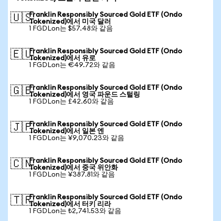
Franklin Responsibly Sourced Gold ETF (Ondo
🇺🇸
Tokenized)에서 미국 달러
1 FGDLon는 $57.48와 같음
Franklin Responsibly Sourced Gold ETF (Ondo
🇪🇺
Tokenized)에서 유로
1 FGDLon는 €49.72와 같음
Franklin Responsibly Sourced Gold ETF (Ondo
🇬🇧
Tokenized)에서 영국 파운드 스털링
1 FGDLon는 £42.60와 같음
Franklin Responsibly Sourced Gold ETF (Ondo
🇯🇵
Tokenized)에서 일본 엔
1 FGDLon는 ¥9,070.23와 같음
Franklin Responsibly Sourced Gold ETF (Ondo
🇨🇳
Tokenized)에서 중국 위안화
1 FGDLon는 ¥387.81와 같음
Franklin Responsibly Sourced Gold ETF (Ondo
🇹🇷
Tokenized)에서 터키 리라
1 FGDLon는 ₺2,741.53와 같음