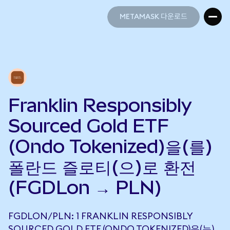
METAMASK 다운로드
METAMASK 다운로드
Franklin Responsibly
Sourced Gold ETF
(Ondo Tokenized)을(를)
폴란드 즐로티(으)로 환전
(FGDLon → PLN)
FGDLON/PLN: 1 FRANKLIN RESPONSIBLY
SOURCED GOLD ETF (ONDO TOKENIZED)은(는)