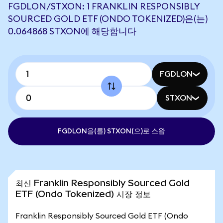
FGDLON/STXON: 1 FRANKLIN RESPONSIBLY
SOURCED GOLD ETF (ONDO TOKENIZED)은(는)
0.064868 STXON에 해당합니다
FGDLON
STXON
FGDLON을(를) STXON(으)로 스왑
최신 Franklin Responsibly Sourced Gold
ETF (Ondo Tokenized) 시장 정보
Franklin Responsibly Sourced Gold ETF (Ondo