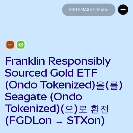
METAMASK 다운로드
METAMASK 다운로드
Franklin Responsibly
Sourced Gold ETF
(Ondo Tokenized)을(를)
Seagate (Ondo
Tokenized)(으)로 환전
(FGDLon → STXon)