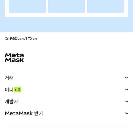
FGDLon/STXon
MetaMask 사이트 바닥글
거래
스왑
머니
신규
예측 시장
신규
매수
개발자
무기한 선물
신규
카드
문서 보기
MetaMask 받기
실물자산
mUSD
신규
대시보드
Transaction Shield
수익 창출
Smart Accounts Kit
에이전트 지갑
신규