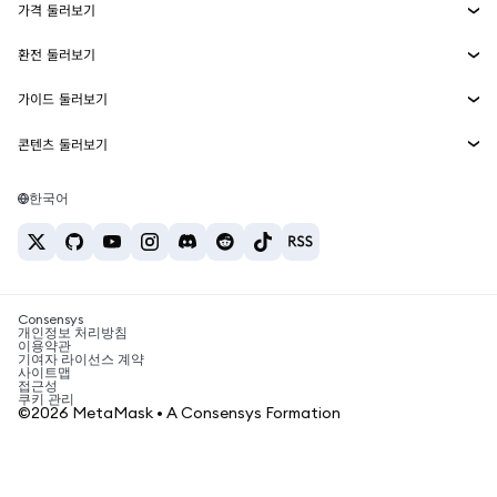
가격 둘러보기
임베디드 지갑
Snaps
비트코인 가격
환전 둘러보기
MetaMask Connect
이더리움 가격
보상
신규
BTC를 USD로 환전
솔라나 가격
가이드 둘러보기
Snaps
보안
ETH를 USD로 환전
BTC 매수
시바이누 가격
USDT를 INR로 환전
콘텐츠 둘러보기
웹3 서비스
고객 지원
ETH 매수
페페 가격
비트코인 지갑
BTC를 USDT로 환전
SOL 매수
채용
테더 가격
솔라나 지갑
한국어
BTC를 INR로 환전
PEPE 매수
연락처
USDC 가격
최고의 암호화폐 카드
ETH를 USDT로 환전
USDT 매수
체인링크 가격
최고의 모바일 암호화폐 지갑
USDT를 PHP로 환전
USDC 매수
Polymarket이란?
BTC를 EUR로 환전
SHIB 매수
Consensys
암호화폐 세금 뉴스
개인정보 처리방침
이용약관
BNB 매수
기여자 라이선스 계약
암호화폐 매수 방법
사이트맵
접근성
비트코인 매도 방법
쿠키 관리
©2026 MetaMask • A Consensys Formation