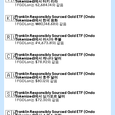
Tokenized)에서 터키 리라
1 FGDLon는 ₺2,684.14와 같음
Franklin Responsibly Sourced Gold ETF (Ondo
🇰🇷
Tokenized)에서 한국 원화
1 FGDLon는 ₩80,148.68와 같음
Franklin Responsibly Sourced Gold ETF (Ondo
🇷🇺
Tokenized)에서 러시아 루블
1 FGDLon는 ₽4,673.81와 같음
Franklin Responsibly Sourced Gold ETF (Ondo
🇨🇦
Tokenized)에서 캐나다 달러
1 FGDLon는 $78.92와 같음
Franklin Responsibly Sourced Gold ETF (Ondo
🇦🇺
Tokenized)에서 호주 달러
1 FGDLon는 $80.12와 같음
Franklin Responsibly Sourced Gold ETF (Ondo
🇸🇬
Tokenized)에서 싱가포르 달러
1 FGDLon는 $72.30와 같음
Franklin Responsibly Sourced Gold ETF (Ondo
🇨🇭