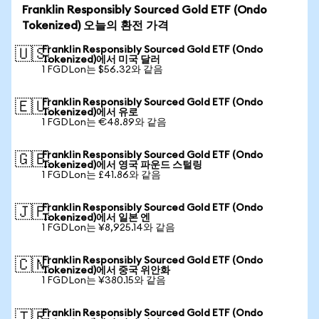
Franklin Responsibly Sourced Gold ETF (Ondo
Tokenized) 오늘의 환전 가격
Franklin Responsibly Sourced Gold ETF (Ondo
🇺🇸
Tokenized)에서 미국 달러
1 FGDLon는 $56.32와 같음
Franklin Responsibly Sourced Gold ETF (Ondo
🇪🇺
Tokenized)에서 유로
1 FGDLon는 €48.89와 같음
Franklin Responsibly Sourced Gold ETF (Ondo
🇬🇧
Tokenized)에서 영국 파운드 스털링
1 FGDLon는 £41.86와 같음
Franklin Responsibly Sourced Gold ETF (Ondo
🇯🇵
Tokenized)에서 일본 엔
1 FGDLon는 ¥8,925.14와 같음
Franklin Responsibly Sourced Gold ETF (Ondo
🇨🇳
Tokenized)에서 중국 위안화
1 FGDLon는 ¥380.15와 같음
Franklin Responsibly Sourced Gold ETF (Ondo
🇹🇷