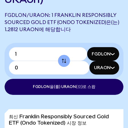
FGDLON/URAON: 1 FRANKLIN RESPONSIBLY
SOURCED GOLD ETF (ONDO TOKENIZED)은(는)
1.2812 URAON에 해당합니다
FGDLON
URAON
FGDLON을(를) URAON(으)로 스왑
최신 Franklin Responsibly Sourced Gold
ETF (Ondo Tokenized) 시장 정보