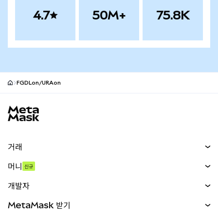
4.7
50M+
75.8K
FGDLon/URAon
MetaMask 사이트 바닥글
거래
스왑
머니
신규
예측 시장
신규
매수
개발자
무기한 선물
신규
카드
문서 보기
MetaMask 받기
실물자산
mUSD
신규
대시보드
Transaction Shield