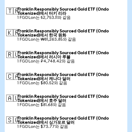
Franklin Responsibly Sourced Gold ETF (Ondo
🇹🇷
Tokenized)에서 터키 리라
1 FGDLon는 ₺2,753.11와 같음
Franklin Responsibly Sourced Gold ETF (Ondo
🇰🇷
Tokenized)에서 한국 원화
1 FGDLon는 ₩81,263.85와 같음
Franklin Responsibly Sourced Gold ETF (Ondo
🇷🇺
Tokenized)에서 러시아 루블
1 FGDLon는 ₽4,748.42와 같음
Franklin Responsibly Sourced Gold ETF (Ondo
🇨🇦
Tokenized)에서 캐나다 달러
1 FGDLon는 $80.52와 같음
Franklin Responsibly Sourced Gold ETF (Ondo
🇦🇺
Tokenized)에서 호주 달러
1 FGDLon는 $81.68와 같음
Franklin Responsibly Sourced Gold ETF (Ondo
🇸🇬
Tokenized)에서 싱가포르 달러
1 FGDLon는 $73.77와 같음