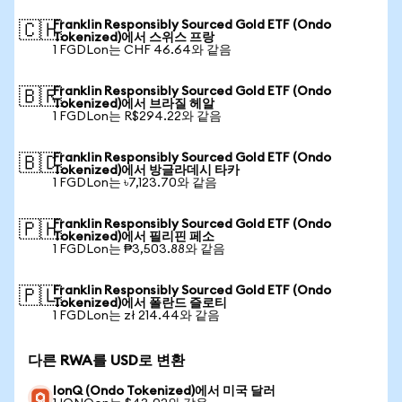
Franklin Responsibly Sourced Gold ETF (Ondo
🇨🇭
Tokenized)에서 스위스 프랑
1 FGDLon는 CHF 46.64와 같음
Franklin Responsibly Sourced Gold ETF (Ondo
🇧🇷
Tokenized)에서 브라질 헤알
1 FGDLon는 R$294.22와 같음
Franklin Responsibly Sourced Gold ETF (Ondo
🇧🇩
Tokenized)에서 방글라데시 타카
1 FGDLon는 ৳7,123.70와 같음
Franklin Responsibly Sourced Gold ETF (Ondo
🇵🇭
Tokenized)에서 필리핀 페소
1 FGDLon는 ₱3,503.88와 같음
Franklin Responsibly Sourced Gold ETF (Ondo
🇵🇱
Tokenized)에서 폴란드 즐로티
1 FGDLon는 zł 214.44와 같음
다른 RWA를 USD로 변환
IonQ (Ondo Tokenized)에서 미국 달러