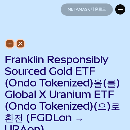
METAMASK 다운로드
METAMASK 다운로드
Franklin Responsibly
Sourced Gold ETF
(Ondo Tokenized)을(를)
Global X Uranium ETF
(Ondo Tokenized)(으)로
환전 (FGDLon →
URAon)