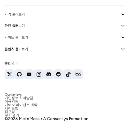
수익 창출
Smart Accounts Kit
에이전트 지갑
신규
가격 둘러보기
임베디드 지갑
Snaps
비트코인 가격
환전 둘러보기
MetaMask Connect
이더리움 가격
보상
신규
BTC를 USD로 환전
솔라나 가격
가이드 둘러보기
Snaps
보안
ETH를 USD로 환전
BTC 매수
시바이누 가격
USDT를 INR로 환전
콘텐츠 둘러보기
웹3 서비스
고객 지원
ETH 매수
페페 가격
비트코인 지갑
BTC를 USDT로 환전
SOL 매수
채용
테더 가격
솔라나 지갑
한국어
BTC를 INR로 환전
PEPE 매수
연락처
USDC 가격
최고의 암호화폐 카드
ETH를 USDT로 환전
USDT 매수
체인링크 가격
최고의 모바일 암호화폐 지갑
USDT를 PHP로 환전
USDC 매수
Polymarket이란?
BTC를 EUR로 환전
SHIB 매수
Consensys
암호화폐 세금 뉴스
개인정보 처리방침
이용약관
BNB 매수
기여자 라이선스 계약
암호화폐 매수 방법
사이트맵
접근성
비트코인 매도 방법
쿠키 관리
©2026 MetaMask • A Consensys Formation