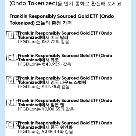
(Ondo Tokenized)을 인기 통화로 환전해 보세요
Franklin Responsibly Sourced Gold ETF (Ondo
Tokenized) 오늘의 환전 가격
Franklin Responsibly Sourced Gold ETF (Ondo
🇺🇸
Tokenized)에서 미국 달러
1 FGDLon는 $57.72와 같음
Franklin Responsibly Sourced Gold ETF (Ondo
🇪🇺
Tokenized)에서 유로
1 FGDLon는 €49.93와 같음
Franklin Responsibly Sourced Gold ETF (Ondo
🇬🇧
Tokenized)에서 영국 파운드 스털링
1 FGDLon는 £42.78와 같음
Franklin Responsibly Sourced Gold ETF (Ondo
🇯🇵
Tokenized)에서 일본 엔
1 FGDLon는 ¥9,108.55와 같음
Franklin Responsibly Sourced Gold ETF (Ondo
🇨🇳
Tokenized)에서 중국 위안화
1 FGDLon는 ¥389.44와 같음