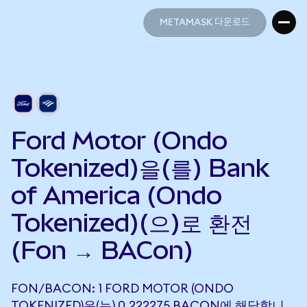
METAMASK 다운로드
METAMASK 다운로드
Ford Motor (Ondo
Tokenized)을(를) Bank
of America (Ondo
Tokenized)(으)로 환전
(Fon → BACon)
FON/BACON: 1 FORD MOTOR (ONDO
TOKENIZED)은(는) 0.222275 BACON에 해당합니