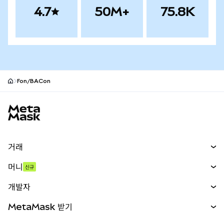
4.7
50M+
75.8K
Fon/BACon
MetaMask 사이트 바닥글
거래
스왑
머니
신규
예측 시장
신규
매수
개발자
무기한 선물
신규
카드
문서 보기
MetaMask 받기
실물자산
mUSD
신규
대시보드
Transaction Shield