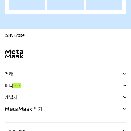
Fon/GBP
MetaMask 사이트 바닥글
거래
스왑
머니
신규
예측 시장
신규
매수
개발자
무기한 선물
신규
카드
문서 보기
MetaMask 받기
실물자산
mUSD
신규
대시보드
Transaction Shield
수익 창출
Smart Accounts Kit
에이전트 지갑
신규