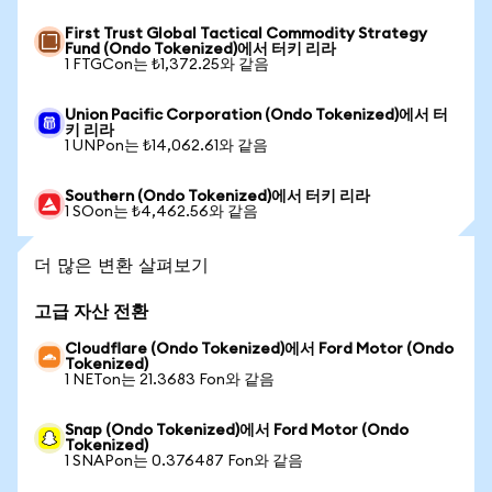
First Trust Global Tactical Commodity Strategy
Fund (Ondo Tokenized)에서 터키 리라
1 FTGCon는 ₺1,372.25와 같음
Union Pacific Corporation (Ondo Tokenized)에서 터
키 리라
1 UNPon는 ₺14,062.61와 같음
Southern (Ondo Tokenized)에서 터키 리라
1 SOon는 ₺4,462.56와 같음
더 많은 변환 살펴보기
고급 자산 전환
Cloudflare (Ondo Tokenized)에서 Ford Motor (Ondo
Tokenized)
1 NETon는 21.3683 Fon와 같음
Snap (Ondo Tokenized)에서 Ford Motor (Ondo
Tokenized)
1 SNAPon는 0.376487 Fon와 같음