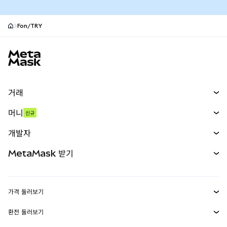
Fon/TRY
MetaMask 사이트 바닥글
거래
스왑
머니
신규
예측 시장
신규
매수
개발자
무기한 선물
신규
카드
문서 보기
MetaMask 받기
실물자산
mUSD
신규
대시보드
Transaction Shield
수익 창출
Smart Accounts Kit
에이전트 지갑
신규
가격 둘러보기
임베디드 지갑
Snaps
비트코인 가격
환전 둘러보기
MetaMask Connect
이더리움 가격
보상
신규
BTC를 USD로 환전