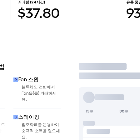
거래량
(24시간)
유통 중
$37.80
93
법
거래
Fon 스왑
로
블록체인 전반에서
Fon을(를) 거래하세
요.
15분
30분
스테이킹
지로
암호화폐를 운용하여
하
소극적 소득을 얻으세
요.