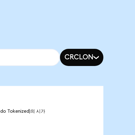
CRCLON
ndo Tokenized)의 시가