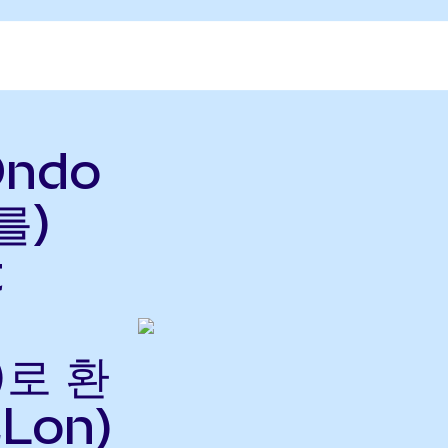
Ondo
를)
t
)로 환
Lon)