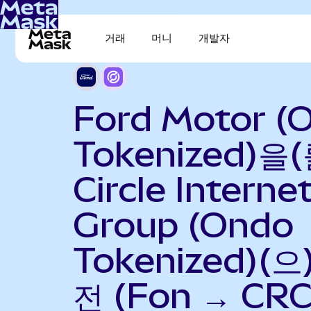
거래
머니
개발자
Ford Motor (
Tokenized)을(
Circle Interne
Group (Ondo
Tokenized)(으
전 (Fon → CRC