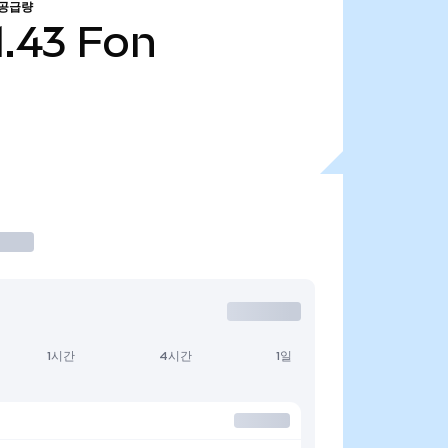
 공급량
1.43
Fon
1시간
4시간
1일