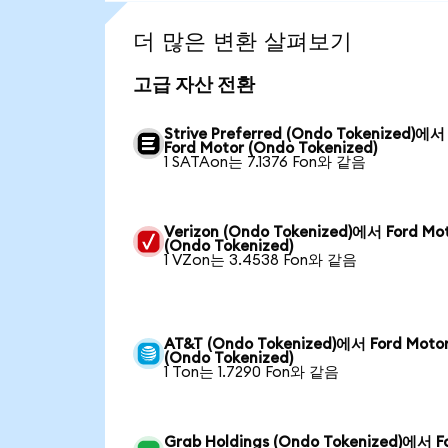
더 많은 변환 살펴보기
고급 자산 전환
Strive Preferred (Ondo Tokenized)에서
Ford Motor (Ondo Tokenized)
1 SATAon는 7.1376 Fon와 같음
Verizon (Ondo Tokenized)에서 Ford Mo
(Ondo Tokenized)
1 VZon는 3.4538 Fon와 같음
AT&T (Ondo Tokenized)에서 Ford Moto
(Ondo Tokenized)
1 Ton는 1.7290 Fon와 같음
Grab Holdings (Ondo Tokenized)에서 F