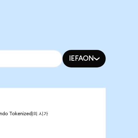
IEFAON
ndo Tokenized)의 시가