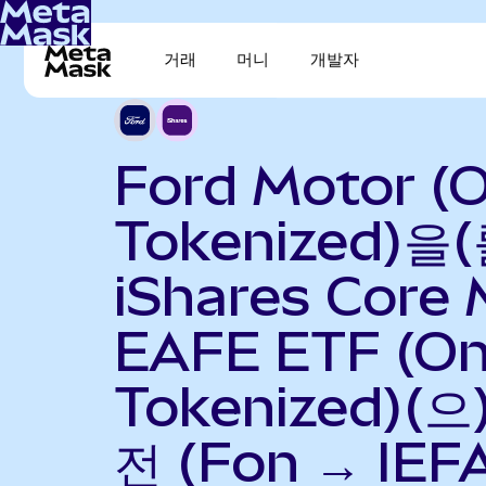
거래
머니
개발자
Ford Motor (
Tokenized)을(
iShares Core 
EAFE ETF (O
Tokenized)(으
전 (Fon → IEF