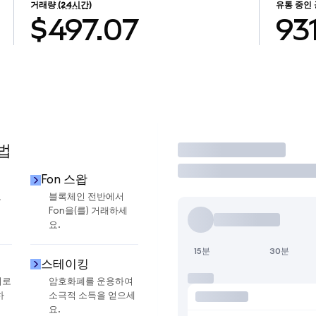
거래량
(24시간)
유통 중인
$497.07
93
법
거래
Fon 스왑
로
블록체인 전반에서
Fon을(를) 거래하세
요.
15분
30분
스테이킹
지로
암호화폐를 운용하여
하
소극적 소득을 얻으세
요.