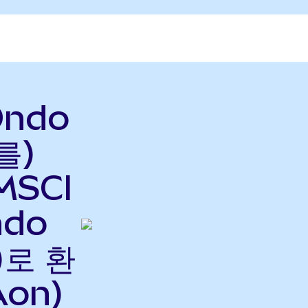
Ondo
를)
MSCI
ndo
)로 환
Aon)