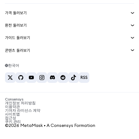
수익 창출
Smart Accounts Kit
에이전트 지갑
신규
가격 둘러보기
임베디드 지갑
Snaps
비트코인 가격
환전 둘러보기
MetaMask Connect
이더리움 가격
보상
신규
BTC를 USD로 환전
솔라나 가격
가이드 둘러보기
Snaps
보안
ETH를 USD로 환전
BTC 매수
시바이누 가격
USDT를 INR로 환전
콘텐츠 둘러보기
웹3 서비스
고객 지원
ETH 매수
페페 가격
비트코인 지갑
BTC를 USDT로 환전
SOL 매수
채용
테더 가격
솔라나 지갑
한국어
BTC를 INR로 환전
PEPE 매수
연락처
USDC 가격
최고의 암호화폐 카드
ETH를 USDT로 환전
USDT 매수
체인링크 가격
최고의 모바일 암호화폐 지갑
USDT를 PHP로 환전
USDC 매수
Polymarket이란?
BTC를 EUR로 환전
SHIB 매수
Consensys
암호화폐 세금 뉴스
개인정보 처리방침
이용약관
BNB 매수
기여자 라이선스 계약
암호화폐 매수 방법
사이트맵
접근성
비트코인 매도 방법
쿠키 관리
©2026 MetaMask • A Consensys Formation