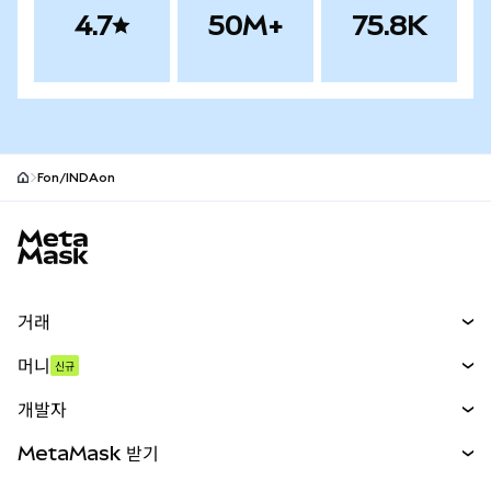
4.7
50M+
75.8K
Fon/INDAon
MetaMask 사이트 바닥글
거래
스왑
머니
신규
예측 시장
신규
매수
개발자
무기한 선물
신규
카드
문서 보기
MetaMask 받기
실물자산
mUSD
신규
대시보드
Transaction Shield