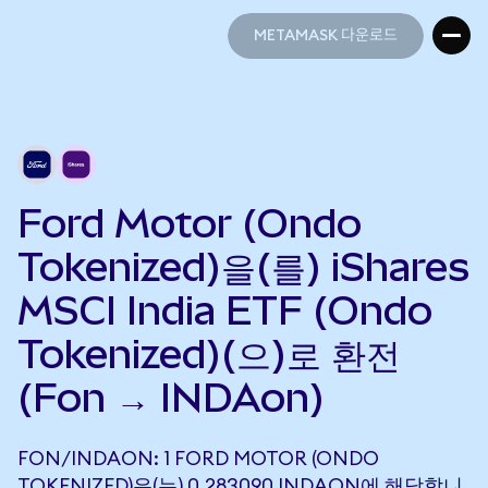
METAMASK 다운로드
METAMASK 다운로드
Ford Motor (Ondo
Tokenized)을(를) iShares
MSCI India ETF (Ondo
Tokenized)(으)로 환전
(Fon → INDAon)
FON/INDAON: 1 FORD MOTOR (ONDO
TOKENIZED)은(는) 0.283090 INDAON에 해당합니