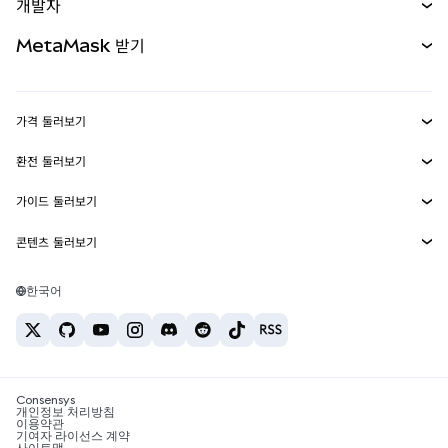
개발자
무기한 선물
신규
카드
문서 보기
MetaMask 받기
실물자산
mUSD
신규
대시보드
Transaction Shield
수익 창출
Smart Accounts Kit
에이전트 지갑
신규
가격 둘러보기
임베디드 지갑
Snaps
비트코인 가격
환전 둘러보기
MetaMask Connect
이더리움 가격
보상
신규
BTC를 USD로 환전
솔라나 가격
가이드 둘러보기
Snaps
보안
ETH를 USD로 환전
BTC 매수
시바이누 가격
USDT를 INR로 환전
콘텐츠 둘러보기
웹3 서비스
고객 지원
ETH 매수
페페 가격
비트코인 지갑
BTC를 USDT로 환전
SOL 매수
채용
테더 가격
솔라나 지갑
한국어
BTC를 INR로 환전
PEPE 매수
연락처
USDC 가격
최고의 암호화폐 카드
ETH를 USDT로 환전
USDT 매수
체인링크 가격
최고의 모바일 암호화폐 지갑
USDT를 PHP로 환전
USDC 매수
Polymarket이란?
BTC를 EUR로 환전
SHIB 매수
Consensys
암호화폐 세금 뉴스
개인정보 처리방침
이용약관
BNB 매수
기여자 라이선스 계약
암호화폐 매수 방법
사이트맵