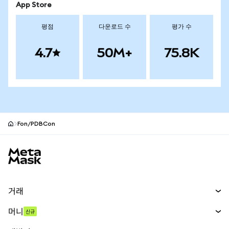
App Store
평점
다운로드 수
평가 수
4.7
50M+
75.8K
Fon/PDBCon
MetaMask 사이트 바닥글
거래
스왑
머니
신규
예측 시장
신규
매수