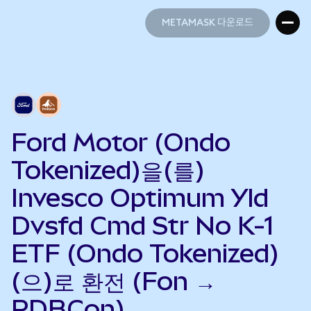
METAMASK 다운로드
METAMASK 다운로드
Ford Motor (Ondo
Tokenized)을(를)
Invesco Optimum Yld
Dvsfd Cmd Str No K-1
ETF (Ondo Tokenized)
(으)로 환전 (Fon →
PDBCon)